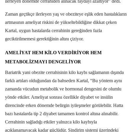
ilerleyen dönemde cerrahiden alınacak faydayı azaltıyor” dedi.
Zaman geçtikçe ilerleyen yaş ve obeziteye eşlik eden hastalıkların
artmasının ameliyat riskini de yükseltebildiğine dikkat çeken
Kartal, uygun hastalarda cerrahinin gereğinden fazla
geciktirilmemesi gerektiğinin altını çiziyor.
AMELIYAT HEM KILO VERDIRIYOR HEM
METABOLIZMAYI DENGELIYOR
Bariatrik yani obezite cerrahisinin kilo kaybı sağlamanın dışında
farklı artıları olduğundan da bahseden Kartal, “Bu yöntem aynı
zamanda vücudun metabolik ve hormonal dengesini de olumlu
yönde etkiler. Ameliyat sonrası özellikle diyabet ve insülin
direncinde erken dönemde belirgin iyileşmeler görülebilir. Hatta
bazı hastalarda tip 2 diyabet tamamen kontrol altına alınabilir.
Cerrahinin sağladığı etkiler yalnızca kilo kaybıyla
açıklanamayacak kadar güçlüdür. Sindirim sistemi üzerindeki