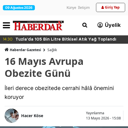
Giriş Yap
Künye
İletişim
09 Ağustos 2026
Üyelik
14:30
Tuzla'da 105 Bin Litre Bitkisel Atık Yağ Toplandı
Haberdar Gazetesi
Sağlık
16 Mayıs Avrupa
Obezite Günü
İleri derece obezitede cerrahi hâlâ önemini
koruyor
Yayınlanma
Hacer Köse
13 Mayıs 2026 - 15:08