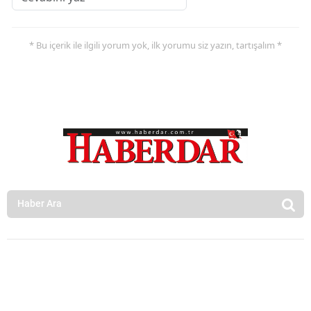
* Bu içerik ile ilgili yorum yok, ilk yorumu siz yazın, tartışalım *