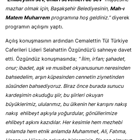
mazhar olmak için, Başakşehir Belediyesinin,
Mah-ı
Matem Muharrem
programına hoş geldiniz.”
diyerek
programın açılışını yaptı.
Açılış konuşmasının ardından Cemalettin Tül Türkiye
Caferileri Lideri Selahattin Özgündüz’ü sahneye davet
etti. Özgündüz konuşmasında;
“ İlim, irfan; şahadet,
onur; ibadet, aşk ve musibet okyanusunun neresinden
bahsedelim, arşın küpesinden cennetin ziynetinden
süsünden bahsediyoruz. Biraz önce burada sunucu
kardeşimin okuduğu şiir, bu şiirleri okuyan
büyüklerimiz, ulularımız, bu ülkenin her karışını nakış
nakış ehlibeyt aşkıyla yoğurdular, gönüllerimize
ehlibeyt aşkını kazıdılar. Her kesimle hem mezhebi
anlamda hem etnik anlamda Muhammet, Ali, Fatıma,