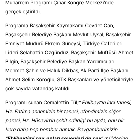
Muharrem Programı Çınar Kongre Merkezi’nde
gerçekleştirildi.
Programa Başakşehir Kaymakamı Cevdet Can‚
Başakşehir Belediye Başkanı Mevlüt Uysal‚ Başakşehir
Emniyet Müdürü Ekrem Güneysi‚ Türkiye Caferileri
Lideri Selahattin Özgündüz‚ Başakşehir Müftüsü Ahmet
Bilgin‚ Başakşehir Belediye Başkan Yardımcıları
Mehmet Şahin ve Haluk Dikbaş‚ Ak Parti İlçe Başkanı
Ahmet Selim Köroğlu, STK Başkanları ve yöneticileriyle
çok sayıda vatandaş katıldı.
Programı sunan Cemalettin Tül
;” Ehlibeyt’in inci tanesi,
Hz. Fatima annemizin bir tanesi, efendimizin ciğer
paresi, Hz. Hüseyin’in şehit edildiği bu ayda, onu bir
kere daha hep beraber anmak. Peygamberimizin
“
Ehlibeytimi sev, onları sevenleri de sev
” müjdesine