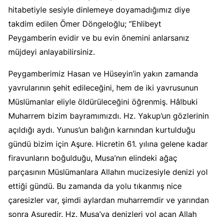
hitabetiyle sesiyle dinlemeye doyamadığımız diye
takdim edilen Ömer Döngeloğlu; “Ehlibeyt
Peygamberin evidir ve bu evin önemini anlarsanız
müjdeyi anlayabilirsiniz.
Peygamberimiz Hasan ve Hüseyin’in yakın zamanda
yavrularının şehit edileceğini, hem de iki yavrusunun
Müslümanlar eliyle öldürüleceğini öğrenmiş. Hâlbuki
Muharrem bizim bayramımızdı. Hz. Yakup’un gözlerinin
açıldığı aydı. Yunus’un balığın karnından kurtulduğu
gündü bizim için Aşure. Hicretin 61. yılına gelene kadar
firavunların boğulduğu, Musa’nın elindeki ağaç
parçasının Müslümanlara Allahın mucizesiyle denizi yol
ettiği gündü. Bu zamanda da yolu tıkanmış nice
çaresizler var, şimdi aylardan muharremdir ve yarından
sonra Aşuredir. Hz. Musa’ya denizleri yol açan Allah