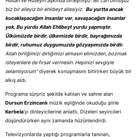
Hasan ve Hüseyin aşkında birleşmişiz. Bir can olmuşuz
biz bir aileyiz bir ehlibeyt ailesiyiz.
Bu yurtta ancak
kucaklaşacağım insanlar var, savaşacağım insanlar
yok. Bu yurdu Allah Ehlibeyt yurdu yapmıştır.
Ülkümüzde birdir, ülkemizde birdir, bayrağımızda
birdir, ruhumuz duygumuzda gözyaşımızda birdir.
Allah birliğimizi dirliğimizi almasın elimizden, bozmak
isteyenlere de fırsat vermesin. Hepinizi sevgiyle
selamlıyorum”
diyerek konuşmasını bitirirken büyük bir
alkış aldı.
Programa sürpriz şekilde katılan ve sahne alan
Dursun Erzincanlı
müzik eşliğinde okuduğu şiirle
Kerbela
’yı dinleyicilerine anlattı. Dizeleri seyircileri
düşündürürken aynı zamanda hüzünlendirdi.
Televizyonlarda yaptığı programlarla tanınan,