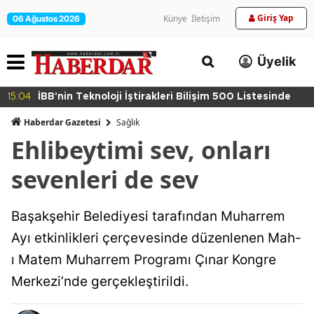
Giriş Yap
Künye
İletişim
06 Ağustos 2026
Üyelik
15:04
İBB'nin Teknoloji İştirakleri Bilişim 500 Listesinde
Haberdar Gazetesi
Sağlık
Ehlibeytimi sev, onları
sevenleri de sev
Başakşehir Belediyesi tarafından Muharrem
Ayı etkinlikleri çerçevesinde düzenlenen Mah-
ı Matem Muharrem Programı Çınar Kongre
Merkezi’nde gerçekleştirildi.