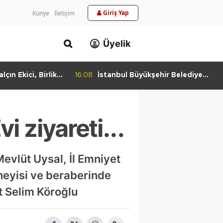
Giriş Yap
Künye
İletişim
Üyelik
lçın Ekici, Birlikte
16:08
İstanbul Büyükşehir Belediye
keti'nde
Başkan Vekili Nuri Aslan’dan
Bulundu
Silivri Belediyesine Ziyaret
ziyareti...
vlüt Uysal, İl Emniyet
neyisi ve beraberinde
et Selim Köroğlu