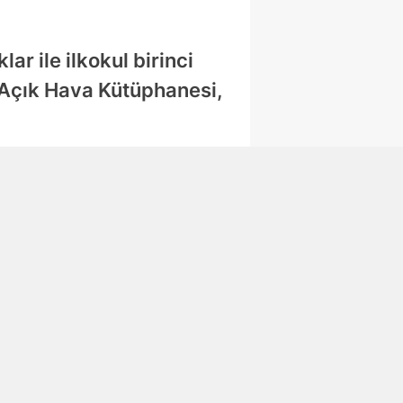
ar ile ilkokul birinci
 Açık Hava Kütüphanesi,
Bahçelievler'd
e Sinema
Günleri
Küçükçekmec
e'de Kültür
Yolculuğu