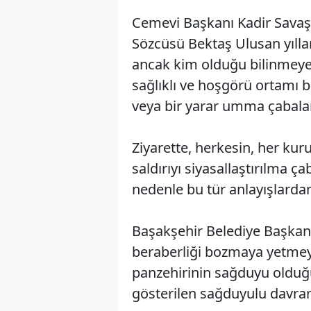
Cemevi Başkanı Kadir Savaş
Sözcüsü Bektaş Ulusan yılla
ancak kim olduğu bilinmeyen 
sağlıklı ve hoşgörü ortamı 
veya bir yarar umma çabalar
Ziyarette, herkesin, her kur
saldırıyı siyasallaştırılma 
nedenle bu tür anlayışlardan
Başakşehir Belediye Başkanı 
beraberliği bozmaya yetmeyec
panzehirinin sağduyu olduğu
gösterilen sağduyulu davranış