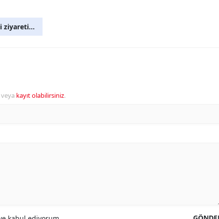
iyareti...
veya
kayıt olabilirsiniz
.
GÖNDE
e kabul ediyorum