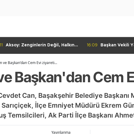
11
Aksoy: Zenginlerin Değil, Halkın
16:09
Başkan Vekili Ya
Dediği Olacak!
Dayanışma Mar
İncelemelerde 
ve Başkan'dan Cem Evi ziyareti...
 Başkan'dan Cem Evi 
vdet Can, Başakşehir Belediye Başkanı Me
 Sarıçiçek, İlçe Emniyet Müdürü Ekrem Gü
luş Temsilcileri, Ak Parti İlçe Başkanı Ahm
Yayınlanma