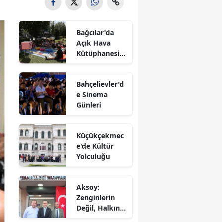
Bağcılar'da
Açık Hava
Kütüphanesi'n
e Yoğun İlgi
Bahçelievler'd
e Sinema
Günleri
Küçükçekmec
e'de Kültür
Yolculuğu
Aksoy:
Zenginlerin
Değil, Halkın
Dediği Olacak!