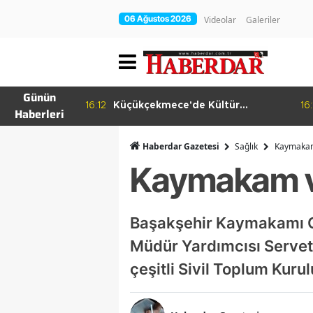
06 Ağustos 2026
Videolar
Galeriler
Günün
ema Günleri
16:12
Küçükçekmece'de Kültür
16:
Haberleri
Yolculuğu
Haberdar Gazetesi
Sağlık
Kaymakam 
Kaymakam ve
Başakşehir Kaymakamı Ce
Müdür Yardımcısı Servet
çeşitli Sivil Toplum Kuru