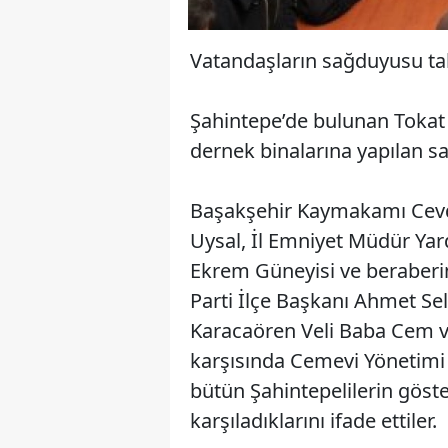
Vatandaşların sağduyusu tak
Şahintepe’de bulunan Tokat 
dernek binalarına yapılan sal
Başakşehir Kaymakamı Cevd
Uysal, İl Emniyet Müdür Yar
Ekrem Güneyisi ve beraberind
Parti İlçe Başkanı Ahmet Sel
Karacaören Veli Baba Cem ve K
karşısında Cemevi Yönetimi 
bütün Şahintepelilerin göste
karşıladıklarını ifade ettiler.