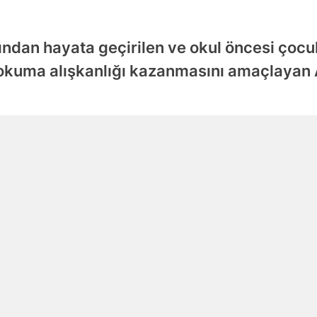
ından hayata geçirilen ve okul öncesi çocukl
p okuma alışkanlığı kazanmasını amaçlayan
Yayınlanma
05 Ağustos 2026 - 16:16