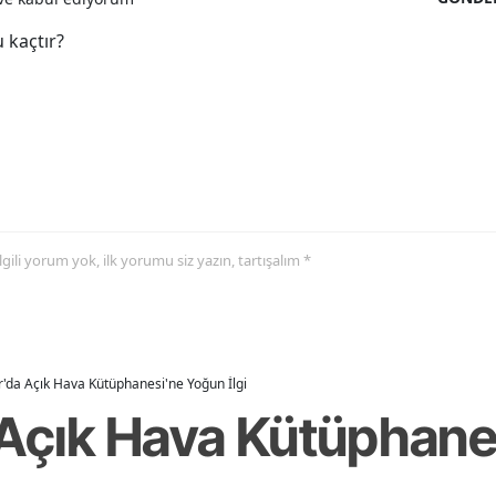
 kaçtır?
 ilgili yorum yok, ilk yorumu siz yazın, tartışalım *
r'da Açık Hava Kütüphanesi'ne Yoğun İlgi
 Açık Hava Kütüphan