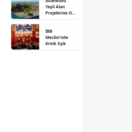
İstanbullu
Eğitim Desteği
Yeşil Alan
Projelerine Oy
Verdi
İBB
Meclisi'nde
Kritik Eşik