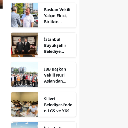
Başkan Vekili
Yalçın Ekici,
Birlikte
Dayanışma
Marketi'nde
İstanbul
İncelemelerde
Büyükşehir
Bulundu
Belediye
Başkan Vekili
Nuri Aslan’dan
İBB Başkan
Silivri
Vekili Nuri
Belediyesine
Aslan’dan
Ziyaret
Silivri’de
Devam Eden
Silivri
Çalışmalara
Belediyesi'nde
Yakın Takip
n LGS ve YKS
Adaylarına
Ücretsiz