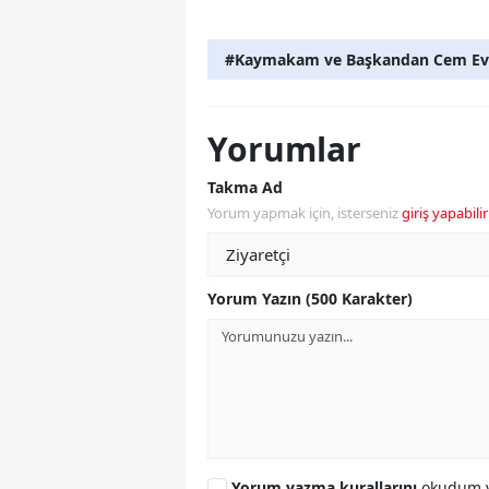
#Kaymakam ve Başkandan Cem Evi z
Yorumlar
Takma Ad
Yorum yapmak için, isterseniz
giriş yapabilir
Yorum Yazın (500 Karakter)
Yorum yazma kurallarını
okudum v