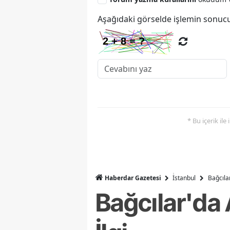
Aşağıdaki görselde işlemin sonucu
* Bu içerik ile
Haberdar Gazetesi
İ̇stanbul
Bağcıla
Bağcılar'da