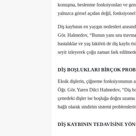
konuşma, beslenme fonksiyonları ve genel
yalnızca görsel açıdan değil, fonksiyonel 
Diş kaybının en yaygın nedenleri arasında 
Gör. Halmedov, “Bunun yanı sıra travmala
hastalıklar ve yaş faktörü de diş kaybı risk
seyir izleyerek çoğu zaman fark edilmeden 
DIŞ BOŞLUKLARI BIRÇOK PROB
Eksik dişlerin, çiğneme fonksiyonunun 
Öğr. Gör. Yaren Dilci Halmedov, “Diş boş
çenedeki dişler ise boşluğa doğru uzama
bağlı olarak sindirim sistemi problemleri
DIŞ KAYBININ TEDAVISINE YÖ