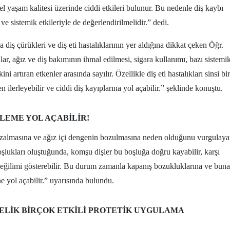
 yaşam kalitesi üzerinde ciddi etkileri bulunur. Bu nedenle diş kaybı
ve sistemik etkileriyle de değerlendirilmelidir.” dedi.
diş çürükleri ve diş eti hastalıklarının yer aldığına dikkat çeken Öğr.
r, ağız ve diş bakımının ihmal edilmesi, sigara kullanımı, bazı sistemi
ini artıran etkenler arasında sayılır. Özellikle diş eti hastalıkları sinsi bir
ilerleyebilir ve ciddi diş kayıplarına yol açabilir.” şeklinde konuştu.
LEME YOL AÇABILIR!
azalmasına ve ağız içi dengenin bozulmasına neden olduğunu vurgulay
lukları oluştuğunda, komşu dişler bu boşluğa doğru kayabilir, karşı
 eğilimi gösterebilir. Bu durum zamanla kapanış bozukluklarına ve buna
ne yol açabilir.” uyarısında bulundu.
NELIK BIRÇOK ETKILI PROTETIK UYGULAMA