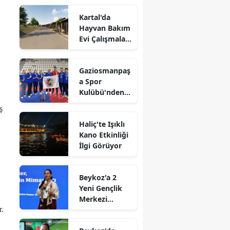
Kartal'da
Hayvan Bakım
Evi Çalışmaları
Başladı
Gaziosmanpaş
a Spor
Kulübü'nden
Gururlandıran
ş
Başarı
Haliç'te Işıklı
Kano Etkinliği
İlgi Görüyor
Beykoz'a 2
Yeni Gençlik
Merkezi
Müjdesi
r.