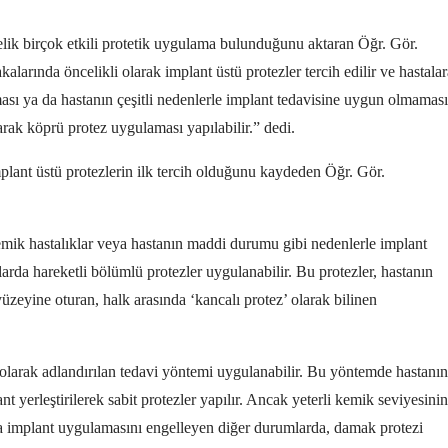
ik birçok etkili protetik uygulama bulunduğunu aktaran Öğr. Gör.
larında öncelikli olarak implant üstü protezler tercih edilir ve hastalar
ması ya da hastanın çeşitli nedenlerle implant tedavisine uygun olmaması
ak köprü protez uygulaması yapılabilir.” dedi.
lant üstü protezlerin ilk tercih olduğunu kaydeden Öğr. Gör.
temik hastalıklar veya hastanın maddi durumu gibi nedenlerle implant
a hareketli bölümlü protezler uygulanabilir. Bu protezler, hastanın
zeyine oturan, halk arasında ‘kancalı protez’ olarak bilinen
olarak adlandırılan tedavi yöntemi uygulanabilir. Bu yöntemde hastanın
nt yerleştirilerek sabit protezler yapılır. Ancak yeterli kemik seviyesinin
ya implant uygulamasını engelleyen diğer durumlarda, damak protezi