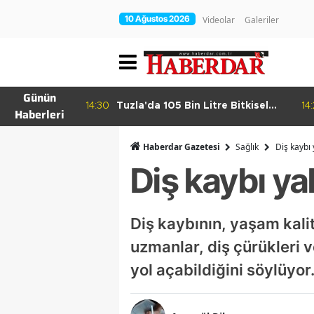
10 Ağustos 2026
Videolar
Galeriler
Günün
’a Sanat
14:30
Tuzla'da 105 Bin Litre Bitkisel
14
Haberleri
Atık Yağ Toplandı
Haberdar Gazetesi
Sağlık
Diş kaybı 
Diş kaybı yal
Diş kaybının, yaşam kalit
uzmanlar, diş çürükleri v
yol açabildiğini söylüyor