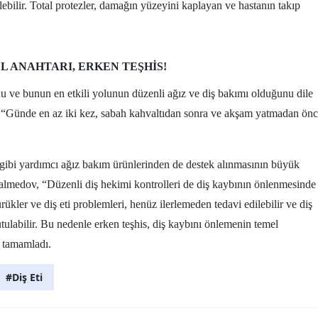
dilebilir. Total protezler, damağın yüzeyini kaplayan ve hastanın takıp
L ANAHTARI, ERKEN TEŞHIS!
ve bunun en etkili yolunun düzenli ağız ve diş bakımı olduğunu dile
 “Günde en az iki kez, sabah kahvaltıdan sonra ve akşam yatmadan ön
sı gibi yardımcı ağız bakım ürünlerinden de destek alınmasının büyük
Halmedov, “Düzenli diş hekimi kontrolleri de diş kaybının önlenmesinde
ürükler ve diş eti problemleri, henüz ilerlemeden tedavi edilebilir ve diş
tulabilir. Bu nedenle erken teşhis, diş kaybını önlemenin temel
ni tamamladı.
#Diş Eti