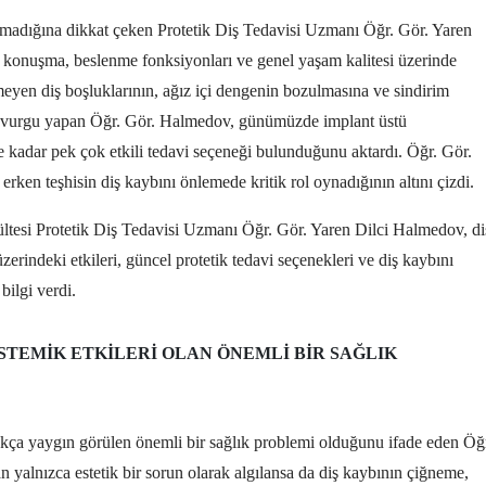
olmadığına dikkat çeken Protetik Diş Tedavisi Uzmanı Öğr. Gör. Yaren
konuşma, beslenme fonksiyonları ve genel yaşam kalitesi üzerinde
lmeyen diş boşluklarının, ağız içi dengenin bozulmasına ve sindirim
ne vurgu yapan Öğr. Gör. Halmedov, günümüzde implant üstü
re kadar pek çok etkili tedavi seçeneği bulunduğunu aktardı. Öğr. Gör.
rken teşhisin diş kaybını önlemede kritik rol oynadığının altını çizdi.
ltesi Protetik Diş Tedavisi Uzmanı Öğr. Gör. Yaren Dilci Halmedov, di
zerindeki etkileri, güncel protetik tedavi seçenekleri ve diş kaybını
ilgi verdi.
ISTEMIK ETKILERI OLAN ÖNEMLI BIR SAĞLIK
ça yaygın görülen önemli bir sağlık problemi olduğunu ifade eden Öğ
alnızca estetik bir sorun olarak algılansa da diş kaybının çiğneme,