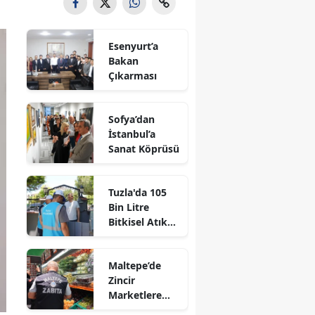
Esenyurt’a
Bakan
Çıkarması
Sofya’dan
İstanbul’a
Sanat Köprüsü
Tuzla'da 105
Bin Litre
Bitkisel Atık
Yağ Toplandı
Maltepe’de
Zincir
Marketlere
Sıkı Denetim