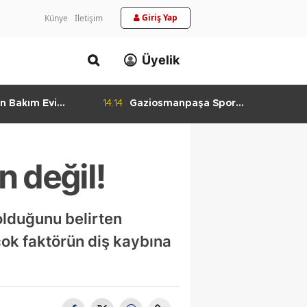
Giriş Yap
Künye
İletişim
Üyelik
n Bakım Evi
14:14
Gaziosmanpaşa Spor
ladı
Kulübü'nden Gururlandıran Başarı
n değil!
 olduğunu belirten
rçok faktörün diş kaybına