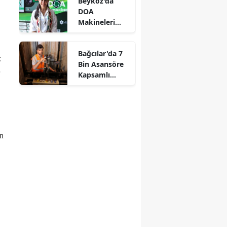
Beykoz'da
DOA
Makineleri
Yaygınlaşıyor
Bağcılar'da 7
k
Bin Asansöre
Kapsamlı
Denetim
an