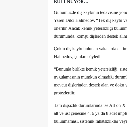
BULUNUYOR…
Günümüzde diş kaybının tedavisine yönel
Yaren Dilci Halmedov, “Tek diş kaybı vaka
önerilir. Ancak kemik yetersizliği bulun
durumunda, komşu dişlerden destek alınar
Çoklu diş kaybı bulunan vakalarda da imp
Halmedov, şunları söyledi:
“Bununla birlikte kemik yetersizliği, sis
uygulamasının mümkün olmadığı durumlard
mevcut dişlerinden destek alan ve doku yü
protezlerdir.
Tam dişsizlik durumlarında ise All-on-X 
alt ve üst çenesine 4, 6 ya da 8 adet impla
bulunmaması, sistemik rahatsızlıklar ve