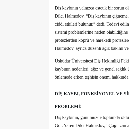
Diş kaybının yalnızca estetik bir sorun 
Dilci Halmedov, “Diş kaybının çiğneme, 
ciddi etkileri bulunur.” dedi. Tedavi edi
sistemi problemlerine neden olabildiği
protezlerden köprü ve hareketli protezle
Halmedov, ayrıca düzenli ağız bakımı ve e
Üsküdar Üniversitesi Diş Hekimliği Fakü
kaybının nedenleri, ağız ve genel sağlık ü
önlemede erken teşhisin önemi hakkında b
DIŞ KAYBI, FONKSIYONEL VE S
PROBLEMI!
Diş kaybının, günümüzde toplumda olduk
Gör. Yaren Dilci Halmedov, “Çoğu zaman y