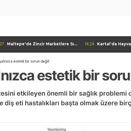
:27
Maltepe’de Zincir Marketlere Sıkı
14:24
Kartal'da Hayva
Denetim
Çalışmaları Baş
yalnızca estetik bir sorun değil!
nızca estetik bir soru
esini etkileyen önemli bir sağlık problemi
e diş eti hastalıkları başta olmak üzere bi
.
Yayınlanma