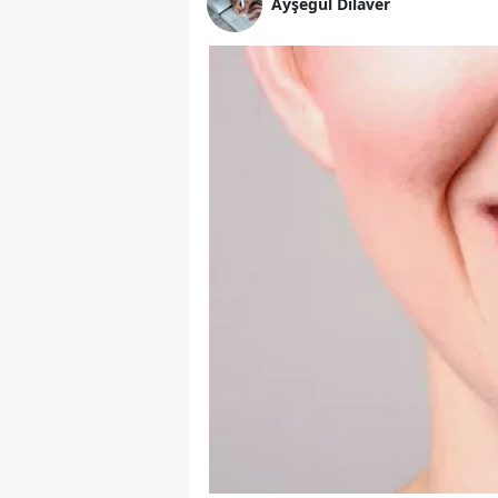
Ayşegül Dilaver