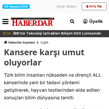
Giriş Yap
Künye
İletişim
06 Ağustos 2026
Üyelik
15:04
İBB'nin Teknoloji İştirakleri Bilişim 500 Listesinde
Haberdar Gazetesi
Sağlık
Kansere karşı umut
oluyorlar
Türk bilim insanları nükseden ve dirençli ALL
kanserinde yeni bir tedavi yöntemi
geliştirerek, hayvan testlerinden elde edilen
sonuçları bilim dünyasına tanıttı