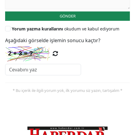
GÖNDER
Yorum yazma kurallarını
okudum ve kabul ediyorum
Aşağıdaki görselde işlemin sonucu kaçtır?
* Bu içerik ile ilgili yorum yok, ilk yorumu siz yazın, tartışalım *