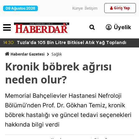
Giriş Yap
Künye
İletişim
09 Ağustos 2026
Üyelik
14:30
Tuzla'da 105 Bin Litre Bitkisel Atık Yağ Toplandı
Haberdar Gazetesi
Sağlık
Kronik böbrek ağrısı
neden olur?
Memorial Bahçelievler Hastanesi Nefroloji
Bölümü’nden Prof. Dr. Gökhan Temiz, kronik
böbrek hastalığı ve güncel tedavi seçenekleri
hakkında bilgi verdi