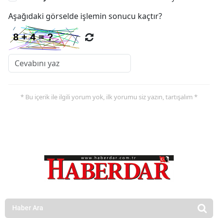
Aşağıdaki görselde işlemin sonucu kaçtır?
* Bu içerik ile ilgili yorum yok, ilk yorumu siz yazın, tartışalım *