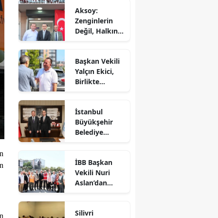
Aksoy:
Zenginlerin
Değil, Halkın
Dediği Olacak!
Başkan Vekili
Yalçın Ekici,
Birlikte
Dayanışma
Marketi'nde
İstanbul
İncelemelerde
Büyükşehir
Bulundu
Belediye
Başkan Vekili
Nuri Aslan’dan
an
İBB Başkan
Silivri
in
Vekili Nuri
Belediyesine
Aslan’dan
Ziyaret
Silivri’de
Devam Eden
Silivri
Çalışmalara
ın