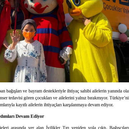
bağışları ve bayram destekleriyle ihtiyaç sahibi ailelerin yanında ol
r tedavisi gören çocukları ve ailelerini yalnız bırakmıyor.
Türkiye’n
mlarıyla kayıtlı ailelerin ihtiyaçları karşılanmaya devam ediyor.
dımları Devam Ediyor
eri arasında yer alan İyilikler Tırı yeniden yola çıktı. Bağışçılar