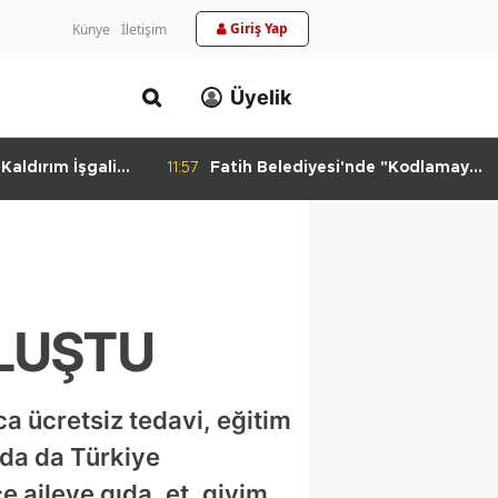
Giriş Yap
Künye
İletişim
Üyelik
aldırım İşgali
11:57
Fatih Belediyesi'nde "Kodlamaya
Yolculuk" Atölyesi
ULUŞTU
a ücretsiz tedavi, eğitim
da da Türkiye
e aileye gıda, et, giyim