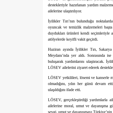
destekleriyle hazırlanan yardım malzemel
ailelerine ulaştırılıyor.
İyilikler Tırı’nın bulunduğu noktalarda 
oyuncak ve temizlik malzemeleri başta o
duydukları ürünleri kendi seçimleriyle 
atölyelerde keyifli vakit geçirdi.
Haziran ayında İyilikler Tırı, Sakar
Meydanı’nda yer aldı. Sonrasında ise 
buluşarak yardımlarını ulaştıracak. İy
LÖSEV ailelerini ziyaret ederek destekleri
LÖSEV yetkilileri, lösemi ve kanserle mü
olmadığını, yılın her günü devam ettiğ
ulaşıldığını ifade etti.
LÖSEV, gerçekleştirdiği yardımlarla ai
ailelerine moral, umut ve dayanışma güc
sevgi, umut ve dayanışmayı Türkiye’nin 