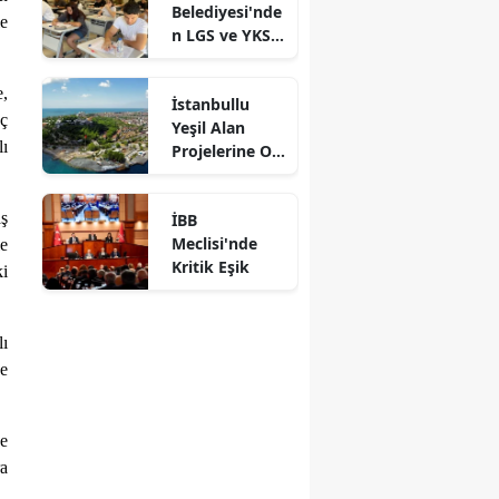
Belediyesi'nde
Yakın Takip
le
n LGS ve YKS
Adaylarına
Ücretsiz
e,
İstanbullu
Eğitim Desteği
aç
Yeşil Alan
lı
Projelerine Oy
Verdi
aş
İBB
Meclisi'nde
le
Kritik Eşik
ki
lı
ye
ve
ra