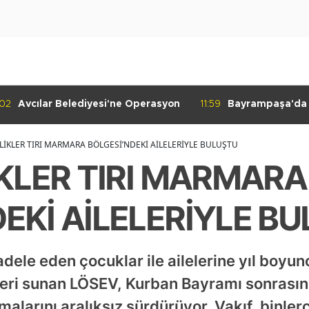
:02
Avcılar Belediyesi'ne Operasyon
11:59
Bayrampaşa'da K
Denetimi
İLİKLER TIRI MARMARA BÖLGESİ’NDEKİ AİLELERİYLE BULUŞTU
İKLER TIRI MARMARA
EKİ AİLELERİYLE B
ele eden çocuklar ile ailelerine yıl boyunc
leri sunan LÖSEV, Kurban Bayramı sonrasın
alarını aralıksız sürdürüyor. Vakıf, binlerc