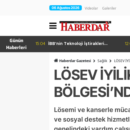
06 Ağustos 2026
Videolar
Galeriler
Günün
15:04
İBB'nin Teknoloji İştirakleri
12
Haberleri
hur Bamyası
Bilişim 500 Listesinde
şuyor
Haberdar Gazetesi
Sağlık
LÖSEV İY
LÖSEV İYİL
BÖLGESİ’ND
Lösemi ve kanserle mücad
ve sosyal destek hizmet
genelindeki yardım çalışm