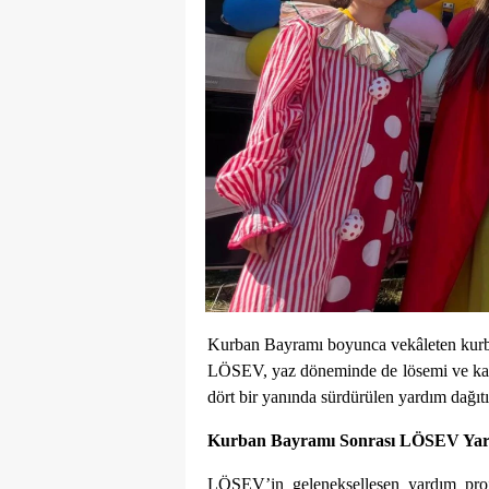
Kurban Bayramı boyunca vekâleten kurban 
LÖSEV, yaz döneminde de lösemi ve kanse
dört bir yanında sürdürülen yardım dağıtı
Kurban Bayramı Sonrası LÖSEV Yar
LÖSEV’in gelenekselleşen yardım projel