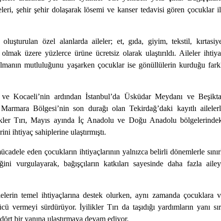
eri, şehir şehir dolaşarak lösemi ve kanser tedavisi gören çocuklar i
oluşturulan özel alanlarda aileler; et, gıda, giyim, tekstil, kırtasiy
lmak üzere yüzlerce ürüne ücretsiz olarak ulaştırıldı. Aileler ihtiy
almanın mutluluğunu yaşarken çocuklar ise gönüllülerin kurduğu fark
ya ve Kocaeli’nin ardından İstanbul’da Üsküdar Meydanı ve Beşikt
Marmara Bölgesi’nin son durağı olan Tekirdağ’daki kayıtlı aileler
ilikler Tırı, Mayıs ayında İç Anadolu ve Doğu Anadolu bölgelerinde
ni ihtiyaç sahiplerine ulaştırmıştı.
cadele eden çocukların ihtiyaçlarının yalnızca belirli dönemlerle sınır
ini vurgulayarak, bağışçıların katkıları sayesinde daha fazla aile
lelerin temel ihtiyaçlarına destek olurken, aynı zamanda çocuklara 
ü vermeyi sürdürüyor. İyilikler Tırı da taşıdığı yardımların yanı sı
dört bir yanına ulaştırmaya devam ediyor.