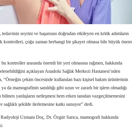
tedavinin seyrini ve başarısını doğrudan etkileyen en kritik adımların
ık kontrolleri, çoğu zaman herhangi bir şikayet olmasa bile büyük önem
bu kontroller arasında önemli bir yeri olmasına rağmen, hakkında
ertelenebildiğini açıklayan Anadolu Sağlık Merkezi Hastanesi’nden
 “Örneğin çekim öncesinde kullanılan bazı kişisel bakım ürünlerinin
ği ya da mamografinin sanıldığı gibi uzun ve zararlı bir işlem olmadığı
u bilinen yanlışların netleşmesi hem erken tanıdan vazgeçilmemesini
 sağlıklı şekilde ilerlemesine katkı sunuyor” dedi.
 Radyoloji Uzmanı Doç. Dr. Özgür Sarıca, mamografi hakkında
ı: