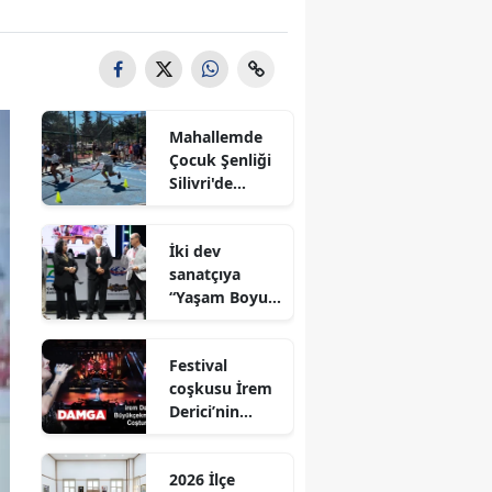
Mahallemde
Çocuk Şenliği
Silivri'de
Coşkuyla
Gerçekleştirild
İki dev
i
sanatçıya
“Yaşam Boyu
Onur Ödülü’’
ödülü
Festival
coşkusu İrem
Derici’nin
şarkılarıyla
zirveye taşındı
2026 İlçe