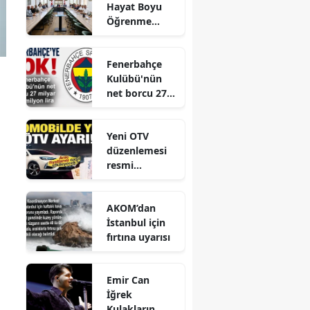
Hayat Boyu
Öğrenme
Komisyonu
Toplantısı
Fenerbahçe
Gerçekleştirild
Kulübü'nün
i
net borcu 27
milyar 961
milyon lira
Yeni OTV
düzenlemesi
resmi
gazetede
yayınlandı
AKOM’dan
İstanbul için
fırtına uyarısı
Emir Can
İğrek
Kulakların