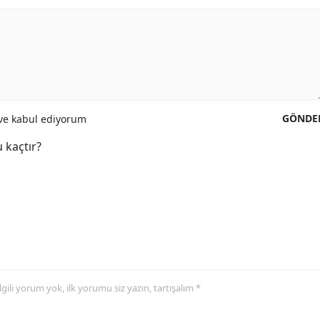
GÖNDE
e kabul ediyorum
 kaçtır?
 ilgili yorum yok, ilk yorumu siz yazın, tartışalım *