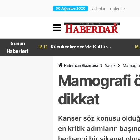
06 Ağustos 2026
Videolar
Galeriler
Günün
ema Günleri
16:12
Küçükçekmece'de Kültür
16:
Haberleri
Yolculuğu
Haberdar Gazetesi
Sağlık
Mamografi
Mamografi ö
dikkat
Kanser söz konusu olduğu
en kritik adımların başın
herhangi bir şikayet olm