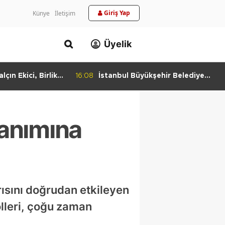
Giriş Yap
Künye
İletişim
Üyelik
lçın Ekici, Birlikte
16:08
İstanbul Büyükşehir Belediye
keti'nde
Başkan Vekili Nuri Aslan’dan
Bulundu
Silivri Belediyesine Ziyaret
lanımına
ısını doğrudan etkileyen
olleri, çoğu zaman