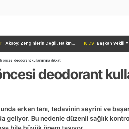
11
Aksoy: Zenginlerin Değil, Halkın
16:09
Başkan Vekili Ya
Dediği Olacak!
Dayanışma Mar
İncelemelerde 
 öncesi deodorant kullanımına dikkat
ncesi deodorant kul
nda erken tanı, tedavinin seyrini ve başar
da geliyor. Bu nedenle düzenli sağlık kontr
asa bile büyük önem taşıyor.