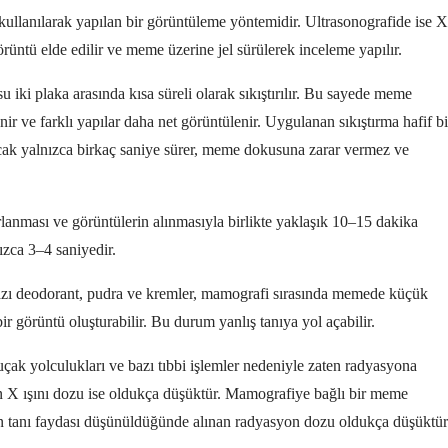
ullanılarak yapılan bir görüntüleme yöntemidir. Ultrasonografide ise X
görüntü elde edilir ve meme üzerine jel sürülerek inceleme yapılır.
ki plaka arasında kısa süreli olarak sıkıştırılır. Bu sayede meme
enir ve farklı yapılar daha net görüntülenir. Uygulanan sıkıştırma hafif bi
ncak yalnızca birkaç saniye sürer, meme dokusuna zarar vermez ve
lanması ve görüntülerin alınmasıyla birlikte yaklaşık 10–15 dakika
nızca 3–4 saniyedir.
zı deodorant, pudra ve kremler, mamografi sırasında memede küçük
bir görüntü oluşturabilir. Bu durum yanlış tanıya yol açabilir.
uçak yolculukları ve bazı tıbbi işlemler nedeniyle zaten radyasyona
an X ışını dozu ise oldukça düşüktür. Mamografiye bağlı bir meme
ken tanı faydası düşünüldüğünde alınan radyasyon dozu oldukça düşüktür