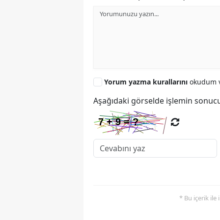
Yorum yazma kurallarını
okudum v
Aşağıdaki görselde işlemin sonucu
* Bu içerik ile