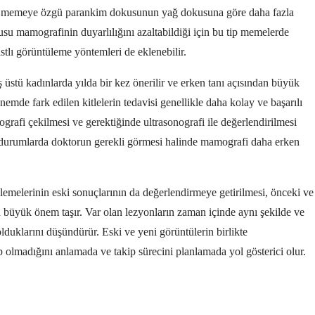
memeye özgü parankim dokusunun yağ dokusuna göre daha fazla
u mamografinin duyarlılığını azaltabildiği için bu tip memelerde
stlı görüntüleme yöntemleri de eklenebilir.
stü kadınlarda yılda bir kez önerilir ve erken tanı açısından büyük
önemde fark edilen kitlelerin tedavisi genellikle daha kolay ve başarılı
grafi çekilmesi ve gerektiğinde ultrasonografi ile değerlendirilmesi
kli durumlarda doktorun gerekli görmesi halinde mamografi daha erken
lemelerinin eski sonuçlarının da değerlendirmeye getirilmesi, önceki ve
an büyük önem taşır. Var olan lezyonların zaman içinde aynı şekilde ve
lduklarını düşündürür. Eski ve yeni görüntülerin birlikte
p olmadığını anlamada ve takip sürecini planlamada yol gösterici olur.