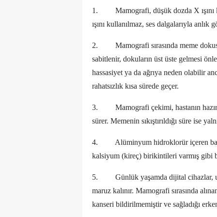
1.
Mamografi, düşük dozda X ışını k
ışını kullanılmaz, ses dalgalarıyla anlık 
2.
Mamografi sırasında meme dokusu i
sabitlenir, dokuların üst üste gelmesi önl
hassasiyet ya da ağrıya neden olabilir a
rahatsızlık kısa sürede geçer.
3.
Mamografi çekimi, hastanın hazır
sürer. Memenin sıkıştırıldığı süre ise yal
4.
Alüminyum hidroklorür içeren ba
kalsiyum (kireç) birikintileri varmış gibi 
5.
Günlük yaşamda dijital cihazlar, 
maruz kalınır. Mamografi sırasında alın
kanseri bildirilmemiştir ve sağladığı er