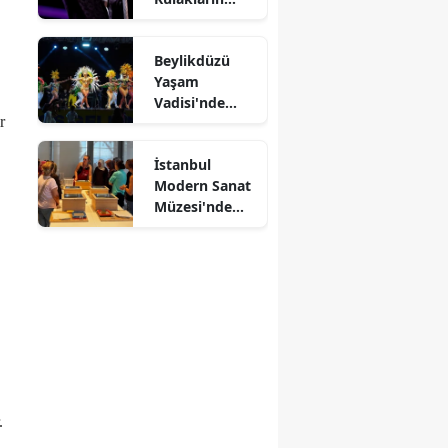
Pasını Sildi
Beylikdüzü
Yaşam
Vadisi'nde
r
Kültürlerin
Dansı
İstanbul
Modern Sanat
Müzesi'nde
Kağıtlar
Sanata
Dönüşüyor
.