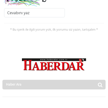
* Bu içerik ile ilgili yorum yok, ilk yorumu siz yazın, tartışalım *