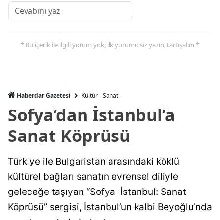
* Bu içerik ile ilgili yorum yok, ilk yorumu siz yazın, tartışalım *
Haberdar Gazetesi
Kültür - Sanat
Sofya’dan İstanbul’a
Sanat Köprüsü
Türkiye ile Bulgaristan arasındaki köklü
kültürel bağları sanatın evrensel diliyle
geleceğe taşıyan “Sofya–İstanbul: Sanat
Köprüsü” sergisi, İstanbul’un kalbi Beyoğlu’nda