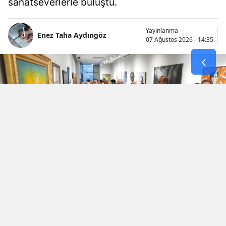
sanatseverlerle buluştu.
Yayınlanma
Enez Taha Aydıngöz
07 Ağustos 2026 - 14:35
İki komşu ülke, Türkiye ve Bulgaristan’ın