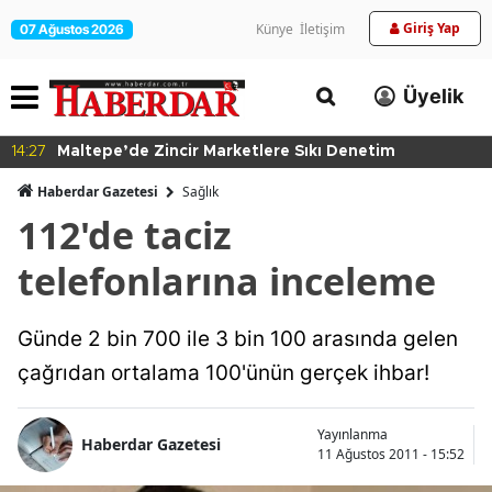
Giriş Yap
Künye
İletişim
07 Ağustos 2026
Üyelik
14:27
Maltepe’de Zincir Marketlere Sıkı Denetim
Haberdar Gazetesi
Sağlık
112'de taciz
telefonlarına inceleme
Günde 2 bin 700 ile 3 bin 100 arasında gelen
çağrıdan ortalama 100'ünün gerçek ihbar!
Yayınlanma
Haberdar Gazetesi
11 Ağustos 2011 - 15:52