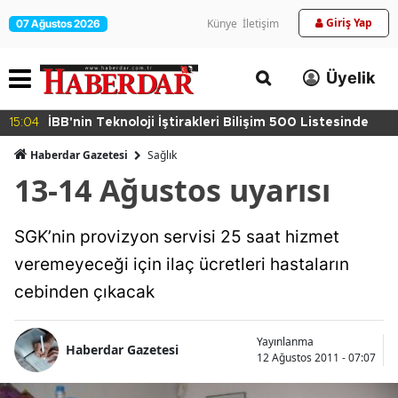
Giriş Yap
Künye
İletişim
07 Ağustos 2026
Üyelik
15:04
İBB'nin Teknoloji İştirakleri Bilişim 500 Listesinde
Haberdar Gazetesi
Sağlık
13-14 Ağustos uyarısı
SGK’nin provizyon servisi 25 saat hizmet
veremeyeceği için ilaç ücretleri hastaların
cebinden çıkacak
Yayınlanma
Haberdar Gazetesi
12 Ağustos 2011 - 07:07