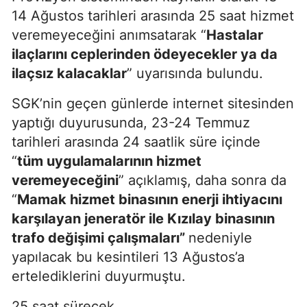
14 Ağustos tarihleri arasında 25 saat hizmet
veremeyeceğini anımsatarak
“
Hastalar
ilaçlarını ceplerinden ödeyecekler ya da
ilaçsız kalacaklar
”
uyarısında bulundu.
SGK
’
nin geçen günlerde internet sitesinden
yaptığı duyurusunda, 23-24 Temmuz
tarihleri arasında 24 saatlik süre içinde
“
tüm uygulamalarının hizmet
veremeyeceğini
”
açıklamış, daha sonra da
“
Mamak hizmet binasının enerji ihtiyacını
karşılayan jeneratör ile Kızılay binasının
trafo değişimi çalışmaları
”
nedeniyle
yapılacak bu kesintileri 13 Ağustos
’
a
ertelediklerini duyurmuştu.
25
saat sürecek