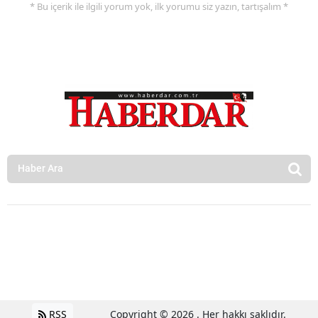
* Bu içerik ile ilgili yorum yok, ilk yorumu siz yazın, tartışalım *
RSS
Copyright © 2026 . Her hakkı saklıdır.