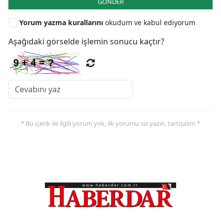
GÖNDER
Yorum yazma kurallarını
okudum ve kabul ediyorum
Aşağıdaki görselde işlemin sonucu kaçtır?
* Bu içerik ile ilgili yorum yok, ilk yorumu siz yazın, tartışalım *