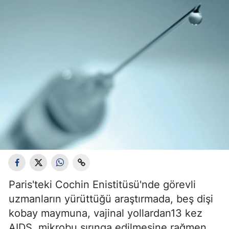
Paris'teki Cochin Enistitüsü'nde görevli
uzmanların yürüttüğü araştırmada, beş dişi
kobay maymuna, vajinal yollardan13 kez
AIDS mikrobu şırınga edilmesine rağmen,