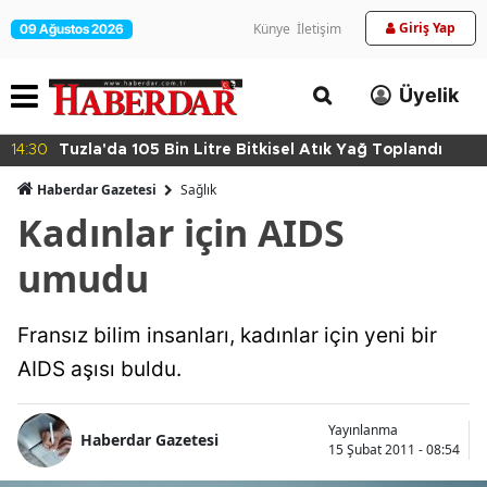
Giriş Yap
Künye
İletişim
09 Ağustos 2026
Üyelik
14:30
Tuzla'da 105 Bin Litre Bitkisel Atık Yağ Toplandı
Haberdar Gazetesi
Sağlık
Kadınlar için AIDS
umudu
Fransız bilim insanları, kadınlar için yeni bir
AIDS aşısı buldu.
Yayınlanma
Haberdar Gazetesi
15 Şubat 2011 - 08:54