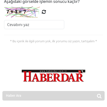
Aşağıdaki görselde işlemin sonucu kaçtır?
* Bu içerik ile ilgili yorum yok, ilk yorumu siz yazın, tartışalım *