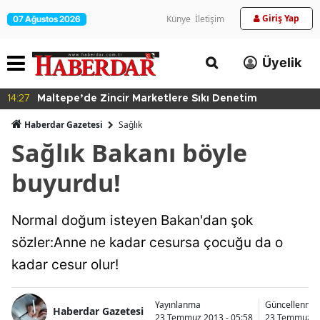
Giriş Yap
Künye
İletişim
07 Ağustos 2026
Üyelik
14:27
Maltepe’de Zincir Marketlere Sıkı Denetim
Haberdar Gazetesi
Sağlık
Sağlık Bakanı böyle
buyurdu!
Normal doğum isteyen Bakan'dan şok
sözler:Anne ne kadar cesursa çocuğu da o
kadar cesur olur!
Yayınlanma
Güncellenme
Haberdar Gazetesi
23 Temmuz 2013 - 05:58
23 Temmuz 20