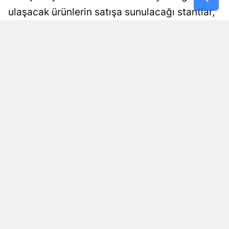
ulaşacak ürünlerin satışa sunulacağı stantlar,
8-9 Ağustos 2026 tarihlerinde Selimpaşa'da
ziyaretçilerini ağırlayacak.
Yayınlanma
Enez Taha Aydıngöz
06 Ağustos 2026 - 15:05