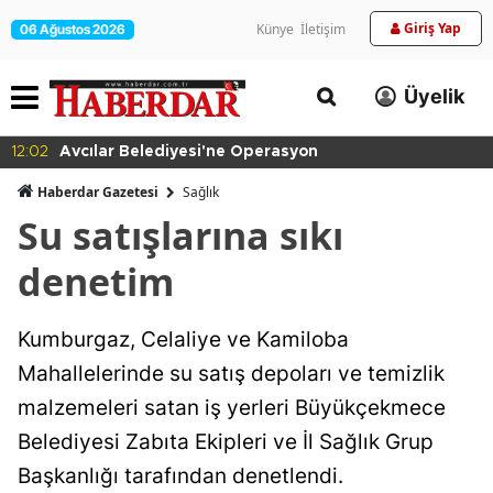
Giriş Yap
Künye
İletişim
06 Ağustos 2026
Üyelik
12:02
Avcılar Belediyesi'ne Operasyon
Haberdar Gazetesi
Sağlık
Su satışlarına sıkı
denetim
Kumburgaz, Celaliye ve Kamiloba
Mahallelerinde su satış depoları ve temizlik
malzemeleri satan iş yerleri Büyükçekmece
Belediyesi Zabıta Ekipleri ve İl Sağlık Grup
Başkanlığı tarafından denetlendi.