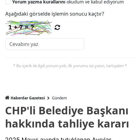
Yorum yazma kurallarını
okudum ve kabul ediyorum
Aşağıdaki görselde işlemin sonucu kaçtır?
* Bu içerik ile ilgili yorum yok, ilk yorumu siz yazın, tartışalım *
Haberdar Gazetesi
Gündem
CHP'li Belediye Başkanı
hakkında tahliye kararı
2025 Mayıs ayında tutuklanan Avcılar