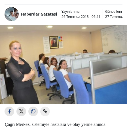
Yayınlanma
Güncellenme
Haberdar Gazetesi
26 Temmuz 2013 - 06:41
27 Temmuz 20
Çağrı Merkezi sistemiyle hastalara ve olay yerine anında