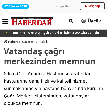
Giriş Yap
Künye
İletişim
07 Ağustos 2026
Üyelik
15:04
İBB'nin Teknoloji İştirakleri Bilişim 500 Listesinde
Haberdar Gazetesi
Sağlık
Vatandaş çağrı
merkezinden memnun
Silivri Özel Anadolu Hastanesi tarafından
hastalarına daha hızlı ve kaliteli hizmet
sunmak amacıyla hastane bünyesinde kurulan
Çağrı Merkezi sisteminden, vatandaşlar
oldukça memnun.