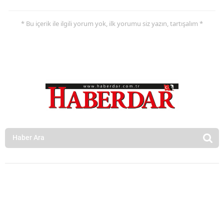
* Bu içerik ile ilgili yorum yok, ilk yorumu siz yazın, tartışalım *