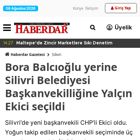
Giriş Yap
Künye
İletişim
08 Ağustos 2026
Üyelik
14:27
Maltepe’de Zincir Marketlere Sıkı Denetim
Haberdar Gazetesi
Silivri
Bora Balcıoğlu yerine
Silivri Belediyesi
Başkanvekilliğine Yalçın
Ekici seçildi
Silivri’de yeni başkanvekili CHP’li Ekici oldu.
Yoğun takip edilen başkanvekili seçiminde üç