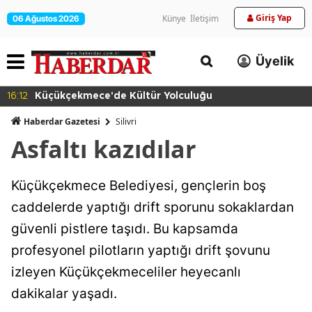
Giriş Yap
Künye
İletişim
06 Ağustos 2026
Üyelik
16:12
Küçükçekmece'de Kültür Yolculuğu
Haberdar Gazetesi
Silivri
Asfaltı kazıdılar
Küçükçekmece Belediyesi, gençlerin boş
caddelerde yaptığı drift sporunu sokaklardan
güvenli pistlere taşıdı. Bu kapsamda
profesyonel pilotların yaptığı drift şovunu
izleyen Küçükçekmeceliler heyecanlı
dakikalar yaşadı.