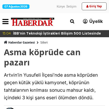
Giriş Yap
Künye
İletişim
07 Ağustos 2026
Üyelik
15:04
İBB'nin Teknoloji İştirakleri Bilişim 500 Listesinde
Haberdar Gazetesi
Silivri
Asma köprüde can
pazarı
Artvin’in Yusufeli İlçesi’nde asma köprüden
geçen kütük yüklü kamyonet, köprünün
tahtalarının kırılması sonucu mahsur kaldı,
içindeki 3 kişi şans eseri ölümden döndü.