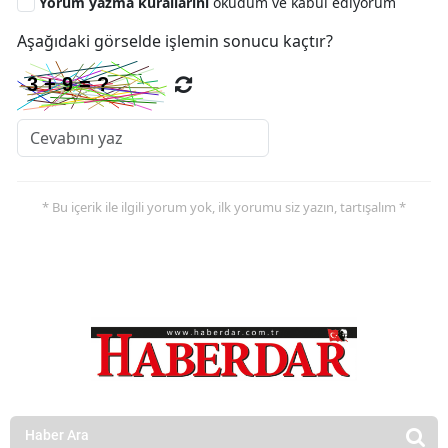
Yorum yazma kurallarını
okudum ve kabul ediyorum
Aşağıdaki görselde işlemin sonucu kaçtır?
* Bu içerik ile ilgili yorum yok, ilk yorumu siz yazın, tartışalım *