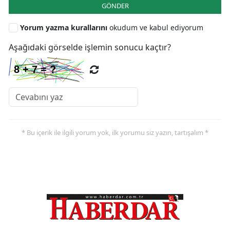
GÖNDER
Yorum yazma kurallarını
okudum ve kabul ediyorum
Aşağıdaki görselde işlemin sonucu kaçtır?
* Bu içerik ile ilgili yorum yok, ilk yorumu siz yazın, tartışalım *