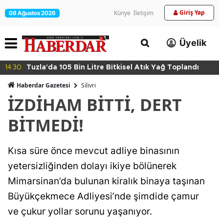
Giriş Yap
Künye
İletişim
08 Ağustos 2026
Üyelik
14:30
Tuzla'da 105 Bin Litre Bitkisel Atık Yağ Toplandı
Haberdar Gazetesi
Silivri
İZDİHAM BİTTİ, DERT
BİTMEDİ!
Kısa süre önce mevcut adliye binasının
yetersizliğinden dolayı ikiye bölünerek
Mimarsinan’da bulunan kiralık binaya taşınan
Büyükçekmece Adliyesi’nde şimdide çamur
ve çukur yollar sorunu yaşanıyor.