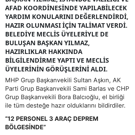
AFAD KOORDINESINDE YAPILABILECEK
YARDIM KONULARINI DEĞERLENDIRDI,
HAZIR OLUNMASI IÇIN TALIMAT VERDI.
BELEDIYE MECLIS ÜYELERIYLE DE
BULUŞAN BAŞKAN YILMAZ,
HAZIRLIKLAR HAKKINDA
BILGILENDIRME YAPTI VE MECLIS
ÜYELERININ GÖRÜŞLERINI ALDI.
MHP Grup Başkanvekili Sultan Aşkın, AK
Parti Grup Başkanvekili Sami Barlas ve CHP
Grup Başkanvekili Bora Balcıoğlu, el birliği
ile tüm desteğe hazır olduklarını bildirdiler.
“12 PERSONEL 3 ARAÇ DEPREM
BÖLGESİNDE”