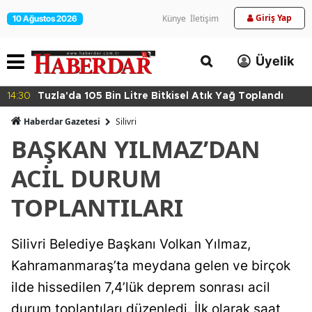
Giriş Yap
Künye
İletişim
10 Ağustos 2026
Üyelik
14:30
Tuzla'da 105 Bin Litre Bitkisel Atık Yağ Toplandı
Haberdar Gazetesi
Silivri
BAŞKAN YILMAZ’DAN
ACİL DURUM
TOPLANTILARI
Silivri Belediye Başkanı Volkan Yılmaz,
Kahramanmaraş’ta meydana gelen ve birçok
ilde hissedilen 7,4’lük deprem sonrası acil
durum toplantıları düzenledi. İlk olarak saat