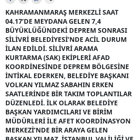
KAHRAMANMARAŞ MERKEZLI SAAT
04.17’DE MEYDANA GELEN 7,4
BÜYÜKLÜĞÜNDEKI DEPREM SONRASI
SILIVRI BELEDIYESI’NDE ACIL DURUM
ILAN EDILDI. SILIVRI ARAMA
KURTARMA (SAK) EKIPLERI AFAD
KOORDINESINDE DEPREM BÖLGESINE
INTIKAL EDERKEN, BELEDIYE BAŞKANI
VOLKAN YILMAZ SABAHIN ERKEN
SAATLERINDE BIR TAKIM TOPLANTILAR
DÜZENLEDI. İLK OLARAK BELEDIYE
BAŞKAN YARDIMCILARI VE BIRIM
MÜDÜRLERI ILE AFET KOORDINASYON
MERKEZI’NDE BIR ARAYA GELEN
BAŞKAN YILMAZ, İSTANBUL VALILIĞI VE