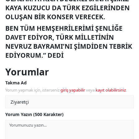
KAYA KUZUCU DA TÜRK EZGILERINDEN
OLUŞAN BIR KONSER VERECEK.
BEN TÜM HEMŞEHRILERIMI ŞENLIĞE
DAVET EDIYOR, TÜRK MILLETININ
NEVRUZ BAYRAMI’NI ŞIMDIDEN TEBRIK
EDIYORUM.” DEDI
Yorumlar
Takma Ad
Yorum yapmak için, isterseniz
giriş yapabilir
veya
kayıt olabilirsiniz
.
Yorum Yazın (500 Karakter)