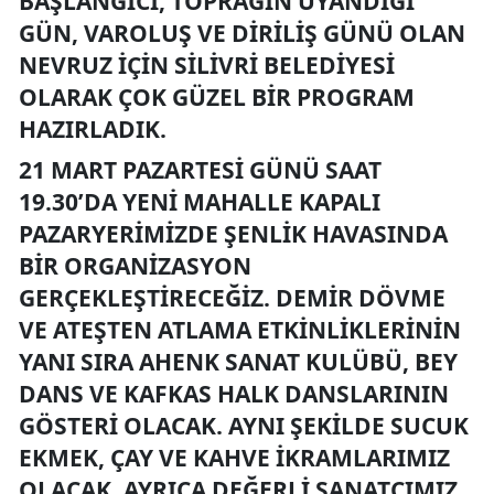
BAŞLANGICI, TOPRAĞIN UYANDIĞI
GÜN, VAROLUŞ VE DIRILIŞ GÜNÜ OLAN
NEVRUZ IÇIN SILIVRI BELEDIYESI
OLARAK ÇOK GÜZEL BIR PROGRAM
HAZIRLADIK.
21 MART PAZARTESI GÜNÜ SAAT
19.30’DA YENI MAHALLE KAPALI
PAZARYERIMIZDE ŞENLIK HAVASINDA
BIR ORGANIZASYON
GERÇEKLEŞTIRECEĞIZ. DEMIR DÖVME
VE ATEŞTEN ATLAMA ETKINLIKLERININ
YANI SIRA AHENK SANAT KULÜBÜ, BEY
DANS VE KAFKAS HALK DANSLARININ
GÖSTERI OLACAK. AYNI ŞEKILDE SUCUK
EKMEK, ÇAY VE KAHVE IKRAMLARIMIZ
OLACAK. AYRICA DEĞERLI SANATÇIMIZ