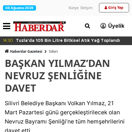
Giriş Yap
Künye
İletişim
08 Ağustos 2026
Üyelik
14:30
Tuzla'da 105 Bin Litre Bitkisel Atık Yağ Toplandı
Haberdar Gazetesi
Silivri
BAŞKAN YILMAZ’DAN
NEVRUZ ŞENLİĞİNE
DAVET
Silivri Belediye Başkanı Volkan Yılmaz, 21
Mart Pazartesi günü gerçekleştirilecek olan
Nevruz Bayramı Şenliği’ne tüm hemşehrilerini
davet etti.