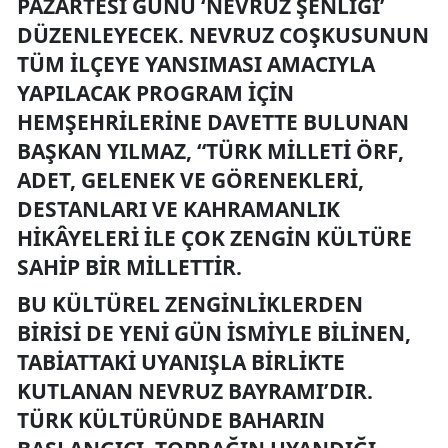
PAZARTESI GÜNÜ ‘NEVRUZ ŞENLIĞI’
DÜZENLEYECEK. NEVRUZ COŞKUSUNUN
TÜM ILÇEYE YANSIMASI AMACIYLA
YAPILACAK PROGRAM IÇIN
HEMŞEHRILERINE DAVETTE BULUNAN
BAŞKAN YILMAZ, “TÜRK MILLETI ÖRF,
ADET, GELENEK VE GÖRENEKLERI,
DESTANLARI VE KAHRAMANLIK
HIKÂYELERI ILE ÇOK ZENGIN KÜLTÜRE
SAHIP BIR MILLETTIR.
BU KÜLTÜREL ZENGINLIKLERDEN
BIRISI DE YENI GÜN ISMIYLE BILINEN,
TABIATTAKI UYANIŞLA BIRLIKTE
KUTLANAN NEVRUZ BAYRAMI’DIR.
TÜRK KÜLTÜRÜNDE BAHARIN