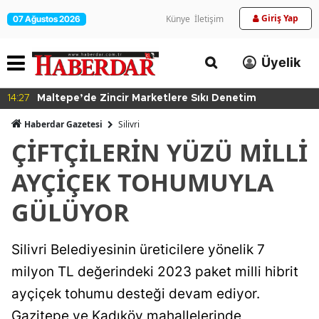
Giriş Yap
Künye
İletişim
07 Ağustos 2026
Üyelik
14:24
Kartal'da Hayvan Bakım Evi Çalışmaları Başladı
Haberdar Gazetesi
Silivri
ÇİFTÇİLERİN YÜZÜ MİLLİ
AYÇİÇEK TOHUMUYLA
GÜLÜYOR
Silivri Belediyesinin üreticilere yönelik 7
milyon TL değerindeki 2023 paket milli hibrit
ayçiçek tohumu desteği devam ediyor.
Gazitepe ve Kadıköy mahallelerinde