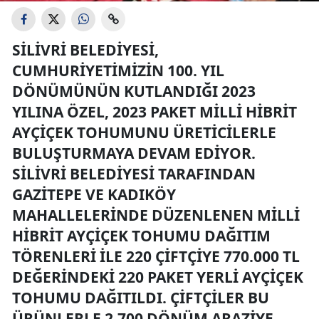
SILIVRI BELEDIYESI,
CUMHURIYETIMIZIN 100. YIL
DÖNÜMÜNÜN KUTLANDIĞI 2023
YILINA ÖZEL, 2023 PAKET MILLI HIBRIT
AYÇIÇEK TOHUMUNU ÜRETICILERLE
BULUŞTURMAYA DEVAM EDIYOR.
SILIVRI BELEDIYESI TARAFINDAN
GAZITEPE VE KADIKÖY
MAHALLELERINDE DÜZENLENEN MILLI
HIBRIT AYÇIÇEK TOHUMU DAĞITIM
TÖRENLERI ILE 220 ÇIFTÇIYE 770.000 TL
DEĞERINDEKI 220 PAKET YERLI AYÇIÇEK
TOHUMU DAĞITILDI. ÇIFTÇILER BU
ÜRÜNLERLE 2.700 DÖNÜM ARAZIYE