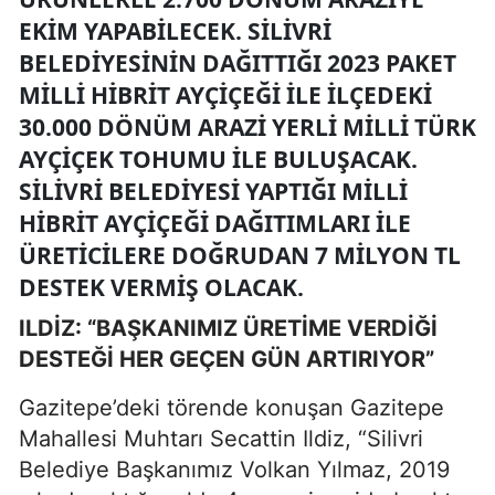
EKIM YAPABILECEK. SILIVRI
BELEDIYESININ DAĞITTIĞI 2023 PAKET
MILLI HIBRIT AYÇIÇEĞI ILE ILÇEDEKI
30.000 DÖNÜM ARAZI YERLI MILLI TÜRK
AYÇIÇEK TOHUMU ILE BULUŞACAK.
SILIVRI BELEDIYESI YAPTIĞI MILLI
HIBRIT AYÇIÇEĞI DAĞITIMLARI ILE
ÜRETICILERE DOĞRUDAN 7 MILYON TL
DESTEK VERMIŞ OLACAK.
ILDİZ: “BAŞKANIMIZ ÜRETİME VERDİĞİ
DESTEĞİ HER GEÇEN GÜN ARTIRIYOR”
Gazitepe’deki törende konuşan Gazitepe
Mahallesi Muhtarı Secattin Ildiz, “Silivri
Belediye Başkanımız Volkan Yılmaz, 2019