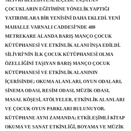
ÇOCUKLARIN EĞITIMINE YÖNELIK YAPTIĞI
YATIRIMLARA BIR YENISINI DAHA EKLEDI. YENI
MAHALLE VARNALI CADDESI’NDE 480
METREKARE ALANDA BARIŞ MANÇO ÇOCUK
KÜTÜPHANESI VE ETKINLIK ALANI INŞA EDILDI.
SILIVRI’NIN ILK ÇOCUK KÜTÜPHANESI OLMA
ÖZELLIĞINI TAŞIYAN BARIŞ MANÇO ÇOCUK
KÜTÜPHANESI VE ETKINLIK ALANININ
IÇERISINDE; OKUMA ALANLARI, OYUN ODALARI,
SINEMA ODASI, RESIM ODASI, MÜZIK ODASI,
MASAL KÖŞESI, ATÖLYELER, ETKINLIK ALANLARI
VE ÇOCUK OYUN PARKLARI BULUNUYOR.
KÜTÜPHANE AYNI ZAMANDA; ETKILEŞIMLI KITAP
OKUMA VE SANAT ETKINLIĞI, BOYAMA VE MÜZIK