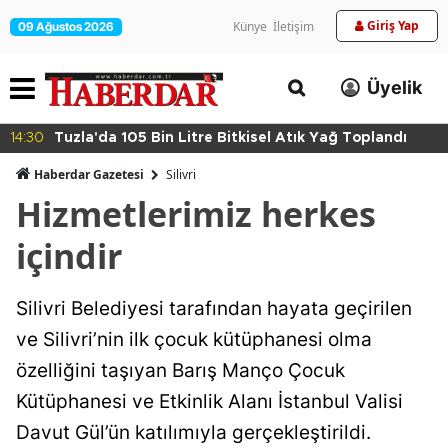
Giriş Yap
Künye
İletişim
09 Ağustos 2026
Üyelik
14:30
Tuzla'da 105 Bin Litre Bitkisel Atık Yağ Toplandı
Haberdar Gazetesi
Silivri
Hizmetlerimiz herkes
içindir
Silivri Belediyesi tarafından hayata geçirilen
ve Silivri’nin ilk çocuk kütüphanesi olma
özelliğini taşıyan Barış Manço Çocuk
Kütüphanesi ve Etkinlik Alanı İstanbul Valisi
Davut Gül’ün katılımıyla gerçekleştirildi.