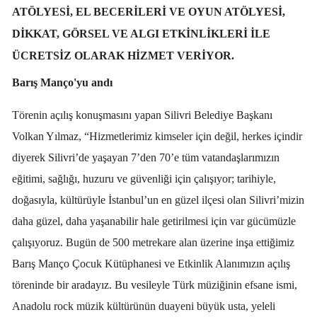
ATÖLYESI, EL BECERILERI VE OYUN ATÖLYESI,
DIKKAT, GÖRSEL VE ALGI ETKINLIKLERI ILE
ÜCRETSIZ OLARAK HIZMET VERIYOR.
Barış Manço'yu andı
Törenin açılış konuşmasını yapan Silivri Belediye Başkanı
Volkan Yılmaz, “Hizmetlerimiz kimseler için değil, herkes içindir
diyerek Silivri’de yaşayan 7’den 70’e tüm vatandaşlarımızın
eğitimi, sağlığı, huzuru ve güvenliği için çalışıyor; tarihiyle,
doğasıyla, kültürüyle İstanbul’un en güzel ilçesi olan Silivri’mizin
daha güzel, daha yaşanabilir hale getirilmesi için var gücümüzle
çalışıyoruz. Bugün de 500 metrekare alan üzerine inşa ettiğimiz
Barış Manço Çocuk Kütüphanesi ve Etkinlik Alanımızın açılış
töreninde bir aradayız. Bu vesileyle Türk müziğinin efsane ismi,
Anadolu rock müzik kültürünün duayeni büyük usta, yeleli