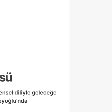
üsü
ensel diliyle geleceğe
Beyoğlu’nda