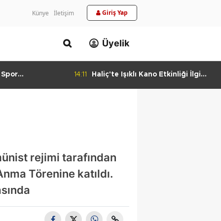
Giriş Yap
Künye
İletişim
Üyelik
 Spor
14:11
Haliç'te Işıklı Kano Etkinliği İlgi
urlandıran Başarı
Görüyor
ünist rejimi tarafından
Anma Törenine katıldı.
asında