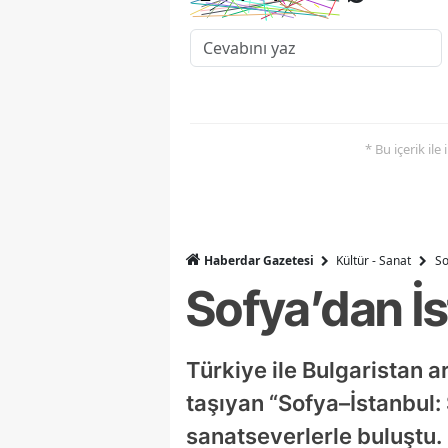
* Bu içerik ile
Haberdar Gazetesi
Kültür - Sanat
So
Sofya’dan İ
Türkiye ile Bulgaristan a
taşıyan “Sofya–İstanbul:
sanatseverlerle buluştu.