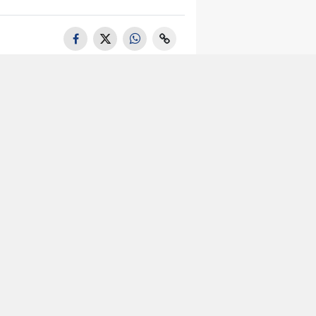
Tuzla'da 105
Bin Litre
Bitkisel Atık
Yağ Toplandı
Maltepe’de
Zincir
Marketlere
Sıkı Denetim
Kartal'da
Hayvan Bakım
Evi Çalışmaları
Başladı
Gaziosmanpaş