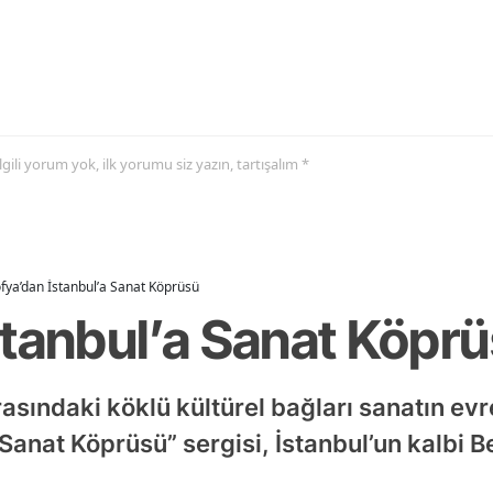
 ilgili yorum yok, ilk yorumu siz yazın, tartışalım *
fya’dan İstanbul’a Sanat Köprüsü
stanbul’a Sanat Köpr
rasındaki köklü kültürel bağları sanatın evr
 Sanat Köprüsü” sergisi, İstanbul’un kalbi 