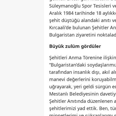
Süleymanoğlu Spor Tesisleri ve
Aralık 1984 tarihinde 18 aylı
şehit düştüğü alandaki anıtı v
Kırcaali’de bulunan Şehitler A
Bulgaristan ziyaretini noktalad
Büyük zulüm gördüler
Şehitleri Anma Törenine ilişk
“Bulgaristan’daki soydaşlarımız
tarafından insanlık dışı, akıl a
manevi değerlerini koruyabilme
uğrayarak, yeri geldi sürgün ed
Mestanlı Belediyesinin daveti
Şehitler Anıtında düzenlenen 
şehitlerimizi yad ettik. Ben, t
minnetlerimi ve şükranlarımı