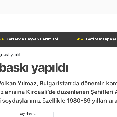
:24
Kartal'da Hayvan Bakım Evi
14:14
Gaziosmanpaşa
Çalışmaları Başladı
Kulübü'nden Gur
şı baskı yapıldı
 baskı yapıldı
 Volkan Yılmaz, Bulgaristan’da dönemin kom
z anısına Kırcaali’de düzenlenen Şehitleri 
 soydaşlarımız özellikle 1980-89 yılları ar
Yayınlanma