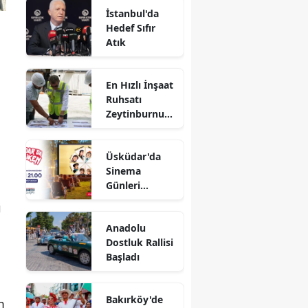
İstanbul'da
Hedef Sıfır
Atık
En Hızlı İnşaat
Ruhsatı
Zeytinburnu
Belediyesi'nde
Üsküdar'da
Sinema
Günleri
Başlıyor
ı
Anadolu
Dostluk Rallisi
Başladı
Bakırköy'de
m