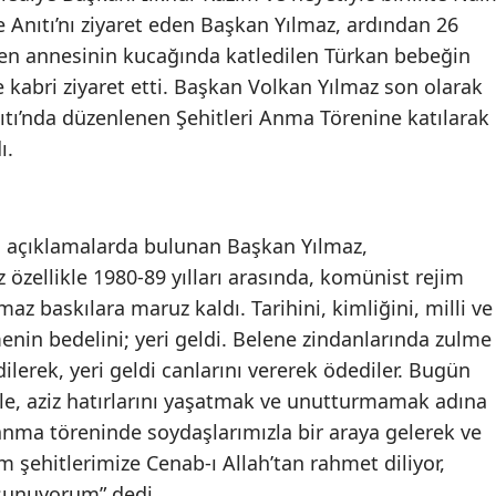
 Anıtı’nı ziyaret eden Başkan Yılmaz, ardından 26
kken annesinin kucağında katledilen Türkan bebeğin
e kabri ziyaret etti. Başkan Volkan Yılmaz son olarak
nıtı’nda düzenlenen Şehitleri Anma Törenine katılarak
ı.
in açıklamalarda bulunan Başkan Yılmaz,
 özellikle 1980-89 yılları arasında, komünist rejim
lmaz baskılara maruz kaldı. Tarihini, kimliğini, milli ve
nin bedelini; yeri geldi. Belene zindanlarında zulme
ilerek, yeri geldi canlarını vererek ödediler. Bugün
yle, aziz hatırlarını yaşatmak ve unutturmamak adına
anma töreninde soydaşlarımızla bir araya gelerek ve
üm şehitlerimize Cenab-ı Allah’tan rahmet diliyor,
 sunuyorum” dedi.