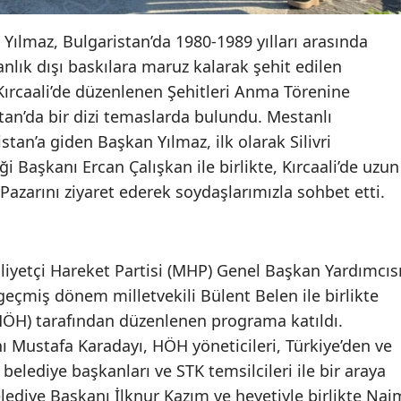
 Yılmaz, Bulgaristan’da 1980-1989 yılları arasında
nlık dışı baskılara maruz kalarak şehit edilen
Kırcaali’de düzenlenen Şehitleri Anma Törenine
stan’da bir dizi temaslarda bulundu. Mestanlı
stan’a giden Başkan Yılmaz, ilk olarak Silivri
 Başkanı Ercan Çalışkan ile birlikte, Kırcaali’de uzun
Pazarını ziyaret ederek soydaşlarımızla sohbet etti.
liyetçi Hareket Partisi (MHP) Genel Başkan Yardımcıs
eçmiş dönem milletvekili Bülent Belen ile birlikte
HÖH) tarafından düzenlenen programa katıldı.
Mustafa Karadayı, HÖH yöneticileri, Türkiye’den ve
 belediye başkanları ve STK temsilcileri ile bir araya
elediye Başkanı İlknur Kazım ve heyetiyle birlikte Nai