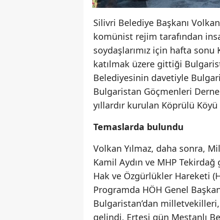
Silivri Belediye Başkanı Volkan
komünist rejim tarafından insa
soydaşlarımız için hafta sonu 
katılmak üzere gittiği Bulgari
Belediyesinin davetiyle Bulgari
Bulgaristan Göçmenleri Derneği
yıllardır kurulan Köprülü Köyü 
Temaslarda bulundu
Volkan Yılmaz, daha sonra, Mil
Kamil Aydın ve MHP Tekirdağ g
Hak ve Özgürlükler Hareketi (
Programda HÖH Genel Başkanı 
Bulgaristan’dan milletvekilleri,
gelindi. Ertesi gün Mestanlı B