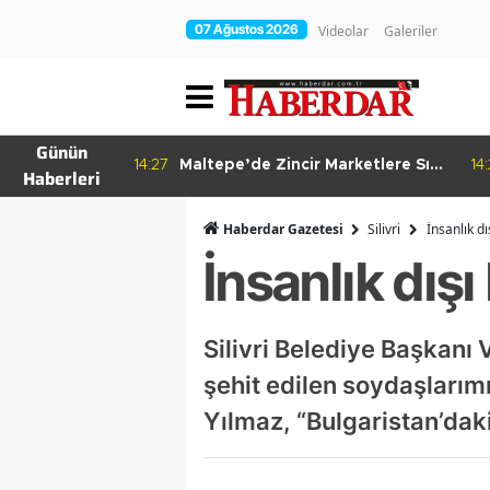
07 Ağustos 2026
Videolar
Galeriler
Günün
re Bitkisel
14:27
Maltepe’de Zincir Marketlere Sıkı
14
Haberleri
Denetim
Haberdar Gazetesi
Silivri
İnsanlık dı
İnsanlık dışı
Silivri Belediye Başkanı
şehit edilen soydaşlarımı
Yılmaz, “Bulgaristan’daki