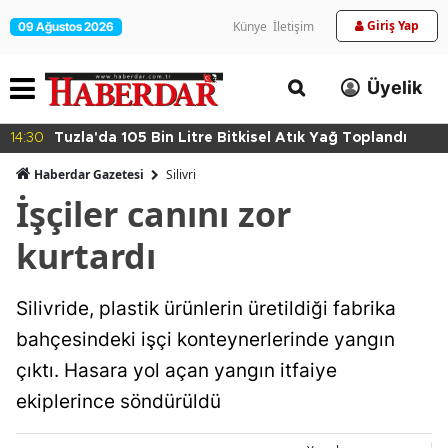
Giriş Yap
Künye
İletişim
09 Ağustos 2026
Üyelik
14:30
Tuzla'da 105 Bin Litre Bitkisel Atık Yağ Toplandı
Haberdar Gazetesi
Silivri
İşçiler canını zor
kurtardı
Silivride, plastik ürünlerin üretildiği fabrika
bahçesindeki işçi konteynerlerinde yangın
çıktı. Hasara yol açan yangın itfaiye
ekiplerince söndürüldü