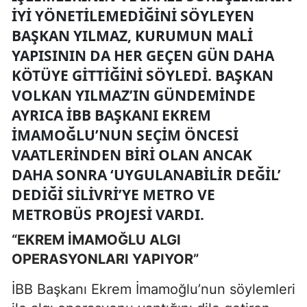
IYI YÖNETILEMEDIĞINI SÖYLEYEN
BAŞKAN YILMAZ, KURUMUN MALI
YAPISININ DA HER GEÇEN GÜN DAHA
KÖTÜYE GITTIĞINI SÖYLEDI. BAŞKAN
VOLKAN YILMAZ’IN GÜNDEMINDE
AYRICA İBB BAŞKANI EKREM
İMAMOĞLU’NUN SEÇIM ÖNCESI
VAATLERINDEN BIRI OLAN ANCAK
DAHA SONRA ‘UYGULANABILIR DEĞIL’
DEDIĞI SILIVRI’YE METRO VE
METROBÜS PROJESI VARDI.
“EKREM İMAMOĞLU ALGI
OPERASYONLARI YAPIYOR”
İBB Başkanı Ekrem İmamoğlu’nun söylemleri