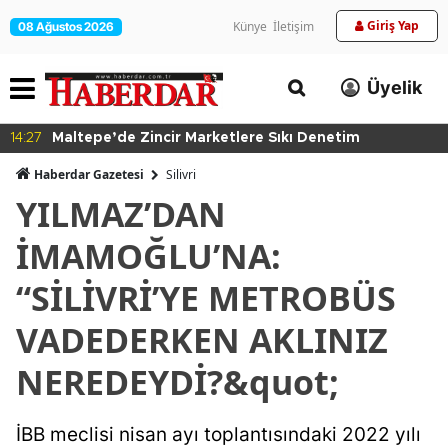
Giriş Yap
Künye
İletişim
08 Ağustos 2026
Üyelik
14:24
Kartal'da Hayvan Bakım Evi Çalışmaları Başladı
Haberdar Gazetesi
Silivri
YILMAZ’DAN
İMAMOĞLU’NA:
“SİLİVRİ’YE METROBÜS
VADEDERKEN AKLINIZ
NEREDEYDİ?&quot;
İBB meclisi nisan ayı toplantısındaki 2022 yılı