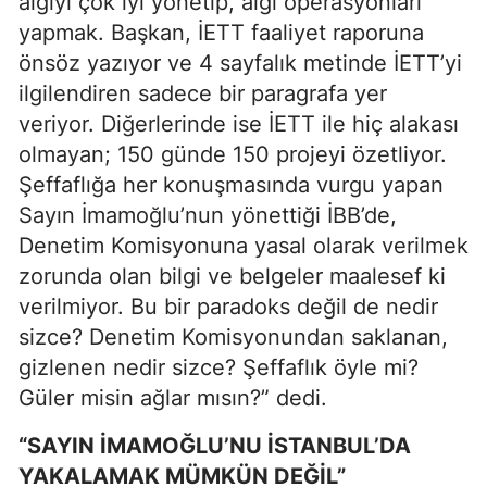
algıyı çok iyi yönetip, algı operasyonları
yapmak. Başkan, İETT faaliyet raporuna
önsöz yazıyor ve 4 sayfalık metinde İETT’yi
ilgilendiren sadece bir paragrafa yer
veriyor. Diğerlerinde ise İETT ile hiç alakası
olmayan; 150 günde 150 projeyi özetliyor.
Şeffaflığa her konuşmasında vurgu yapan
Sayın İmamoğlu’nun yönettiği İBB’de,
Denetim Komisyonuna yasal olarak verilmek
zorunda olan bilgi ve belgeler maalesef ki
verilmiyor. Bu bir paradoks değil de nedir
sizce? Denetim Komisyonundan saklanan,
gizlenen nedir sizce? Şeffaflık öyle mi?
Güler misin ağlar mısın?” dedi.
“SAYIN İMAMOĞLU’NU İSTANBUL’DA
YAKALAMAK MÜMKÜN DEĞİL”