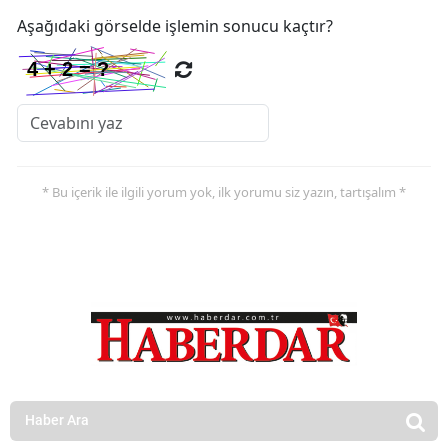
Aşağıdaki görselde işlemin sonucu kaçtır?
* Bu içerik ile ilgili yorum yok, ilk yorumu siz yazın, tartışalım *