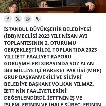
İSTANBUL BÜYÜKŞEHIR BELEDIYESI
(İBB) MECLISI 2023 YILI NISAN AYI
TOPLANTISININ 2. OTURUMU
GERÇEKLEŞTIRILDI. TOPLANTIDA 2023
YILI İETT FAALIYET RAPORU
GÖRÜŞMELERI SIRASINDA SÖZ ALAN
İBB MILLIYETÇI HAREKET PARTISI (MHP)
GRUP BAŞKANVEKILI VE SILIVRI
BELEDIYE BAŞKANI VOLKAN YILMAZ,
İETT’NIN FAALIYETLERINI
DEĞERLENDIRDI. İETT’NIN IŞ VE
IŞLEMLERININ VE IHALE SÜREÇLERININ