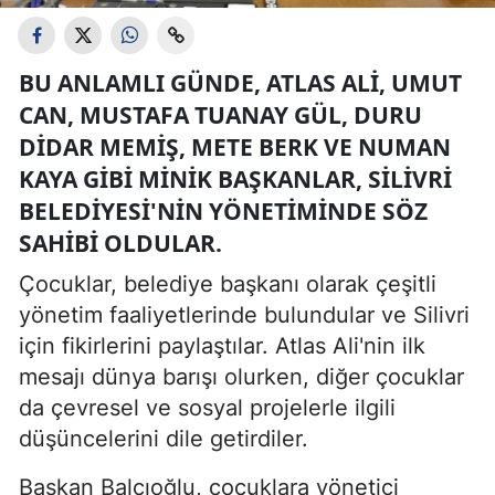
BU ANLAMLI GÜNDE, ATLAS ALI, UMUT
CAN, MUSTAFA TUANAY GÜL, DURU
DIDAR MEMIŞ, METE BERK VE NUMAN
KAYA GIBI MINIK BAŞKANLAR, SILIVRI
BELEDIYESI'NIN YÖNETIMINDE SÖZ
SAHIBI OLDULAR.
Çocuklar, belediye başkanı olarak çeşitli
yönetim faaliyetlerinde bulundular ve Silivri
için fikirlerini paylaştılar. Atlas Ali'nin ilk
mesajı dünya barışı olurken, diğer çocuklar
da çevresel ve sosyal projelerle ilgili
düşüncelerini dile getirdiler.
Başkan Balcıoğlu, çocuklara yönetici