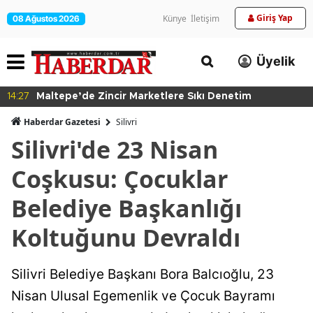
Giriş Yap
Künye
İletişim
08 Ağustos 2026
Üyelik
14:27
Maltepe’de Zincir Marketlere Sıkı Denetim
Haberdar Gazetesi
Silivri
Silivri'de 23 Nisan
Coşkusu: Çocuklar
Belediye Başkanlığı
Koltuğunu Devraldı
Silivri Belediye Başkanı Bora Balcıoğlu, 23
Nisan Ulusal Egemenlik ve Çocuk Bayramı