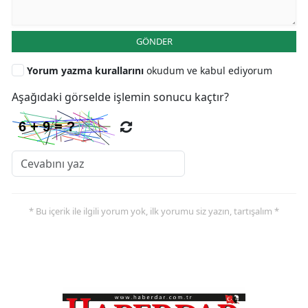
GÖNDER
Yorum yazma kurallarını
okudum ve kabul ediyorum
Aşağıdaki görselde işlemin sonucu kaçtır?
* Bu içerik ile ilgili yorum yok, ilk yorumu siz yazın, tartışalım *