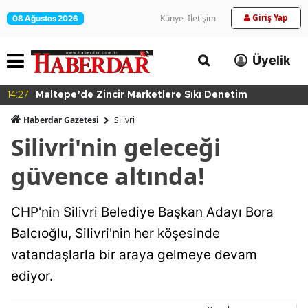
Giriş Yap
Künye
İletişim
08 Ağustos 2026
Üyelik
14:27
Maltepe’de Zincir Marketlere Sıkı Denetim
Haberdar Gazetesi
Silivri
Silivri'nin geleceği
güvence altında!
CHP'nin Silivri Belediye Başkan Adayı Bora
Balcıoğlu, Silivri'nin her köşesinde
vatandaşlarla bir araya gelmeye devam
ediyor.