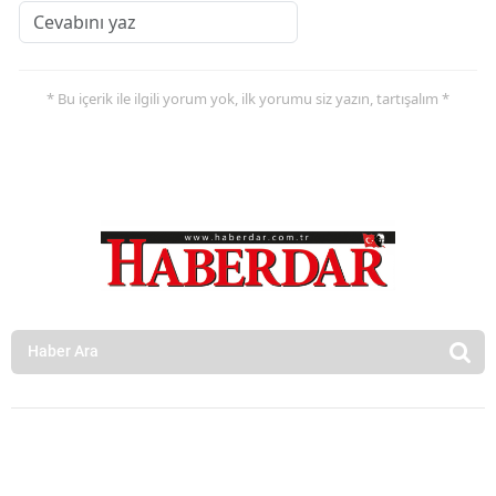
* Bu içerik ile ilgili yorum yok, ilk yorumu siz yazın, tartışalım *