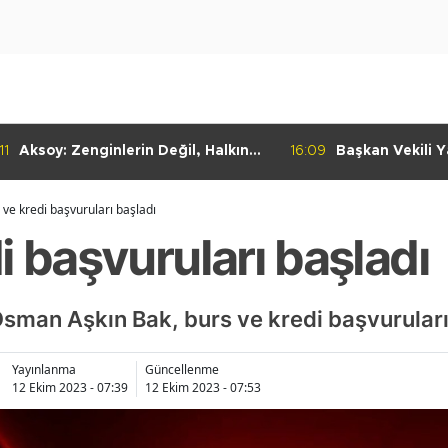
16:09
Başkan Vekili Yalçın Ekici, Birlikte
16:08
İstanbul Büy
Dayanışma Marketi'nde
Başkan Vekil
İncelemelerde Bulundu
Silivri Beled
 ve kredi başvuruları başladı
i başvuruları başladı
sman Aşkın Bak, burs ve kredi başvuruların
Yayınlanma
Güncellenme
12 Ekim 2023 - 07:39
12 Ekim 2023 - 07:53