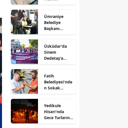
Ümraniye
Belediye
Başkanı
Yıldırım
Gençlerle Bir
Üsküdar'da
Araya Geldi
Sinem
Dedetaş'a
Destek
Yürüyüşü
Fatih
Belediyesi'nde
n Sokak
Hayvanlarına
Koruyucu Aile
Yedikule
Modeli
Hisarı'nda
Gece Turlarına
Yoğun İlgi