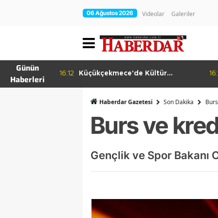
06 Ağustos 2026
Videolar
Galeriler
Günün
 Kültür
16:11
Aksoy: Zenginlerin Değil, Halkın
Haberleri
Dediği Olacak!
Haberdar Gazetesi
Son Dakika
Burs
Burs ve kred
Gençlik ve Spor Bakanı O