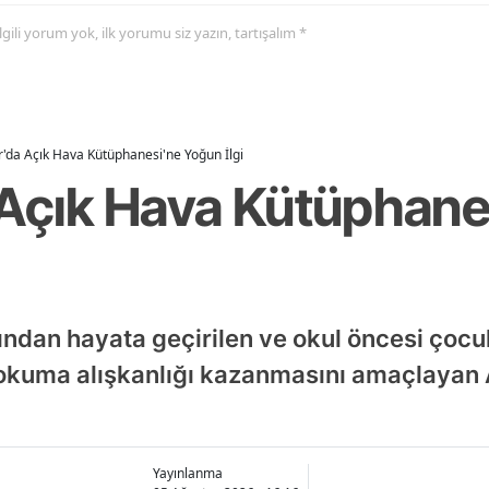
 ilgili yorum yok, ilk yorumu siz yazın, tartışalım *
r'da Açık Hava Kütüphanesi'ne Yoğun İlgi
 Açık Hava Kütüphan
ından hayata geçirilen ve okul öncesi çocukl
p okuma alışkanlığı kazanmasını amaçlayan
Yayınlanma