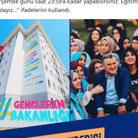
şembe günü saat 23:59'a kadar yapabilirsiniz. Eğitim
yız…" ifadelerini kullandı.