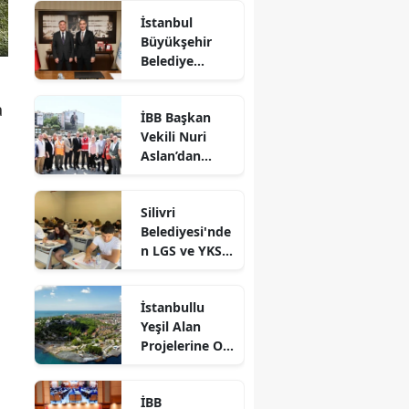
Marketi'nde
İstanbul
İncelemelerde
Büyükşehir
Bulundu
Belediye
Başkan Vekili
Nuri Aslan’dan
a
İBB Başkan
Silivri
Vekili Nuri
Belediyesine
Aslan’dan
Ziyaret
Silivri’de
Devam Eden
Silivri
Çalışmalara
Belediyesi'nde
Yakın Takip
n LGS ve YKS
Adaylarına
Ücretsiz
İstanbullu
Eğitim Desteği
Yeşil Alan
Projelerine Oy
Verdi
İBB