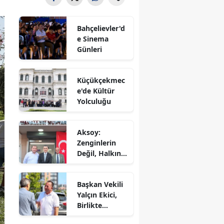
Bahçelievler'd
e Sinema
Günleri
Küçükçekmec
e'de Kültür
Yolculuğu
Aksoy:
Zenginlerin
Değil, Halkın
Dediği Olacak!
Başkan Vekili
Yalçın Ekici,
Birlikte
Dayanışma