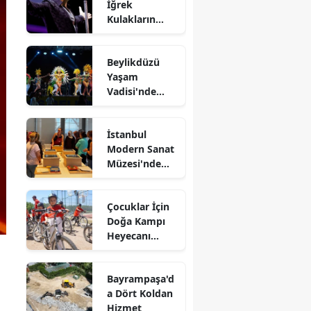
İğrek
Kulakların
Pasını Sildi
Beylikdüzü
Yaşam
Vadisi'nde
Kültürlerin
Dansı
İstanbul
Modern Sanat
Müzesi'nde
Kağıtlar
Sanata
Çocuklar İçin
Dönüşüyor
Doğa Kampı
Heyecanı
Devam Ediyor
Bayrampaşa'd
a Dört Koldan
Hizmet