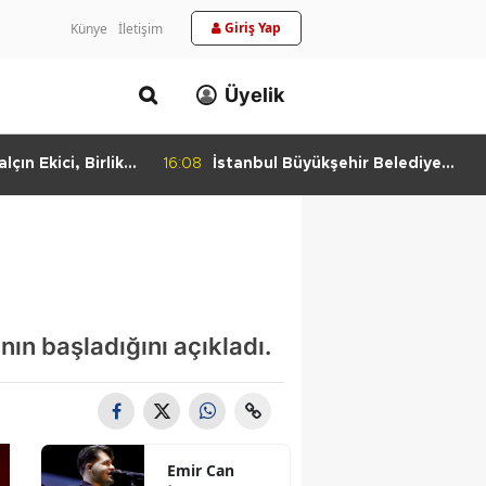
Giriş Yap
Künye
İletişim
Üyelik
ükşehir Belediye
16:07
İBB Başkan Vekili Nuri Aslan’da
i Nuri Aslan’dan
Silivri’de Devam Eden
iyesine Ziyaret
Çalışmalara Yakın Takip
ın başladığını açıkladı.
Emir Can