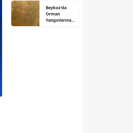
Beykoz'da
Orman
Yangınlarına
Karşı
Seferberlik
Başlatıldı