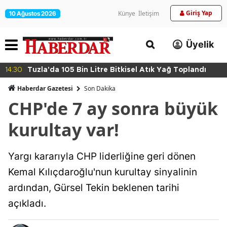
Giriş Yap
Künye
İletişim
10 Ağustos 2026
Üyelik
14:30
Tuzla'da 105 Bin Litre Bitkisel Atık Yağ Toplandı
Haberdar Gazetesi
Son Dakika
CHP'de 7 ay sonra büyük
kurultay var!
Yargı kararıyla CHP liderliğine geri dönen
Kemal Kılıçdaroğlu'nun kurultay sinyalinin
ardından, Gürsel Tekin beklenen tarihi
açıkladı.