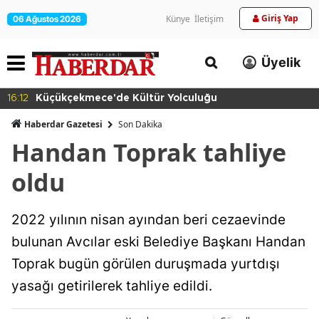
Giriş Yap
Künye
İletişim
06 Ağustos 2026
Üyelik
16:12
Küçükçekmece'de Kültür Yolculuğu
Haberdar Gazetesi
Son Dakika
Handan Toprak tahliye
oldu
2022 yılının nisan ayından beri cezaevinde
bulunan Avcılar eski Belediye Başkanı Handan
Toprak bugün görülen duruşmada yurtdışı
yasağı getirilerek tahliye edildi.