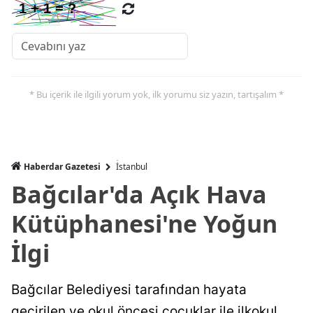
* Bu içerik ile ilgili yorum yok, ilk yorumu siz yazın, tartışalım *
Haberdar Gazetesi
İ̇stanbul
Bağcılar'da Açık Hava
Kütüphanesi'ne Yoğun
İlgi
Bağcılar Belediyesi tarafından hayata
geçirilen ve okul öncesi çocuklar ile ilkokul