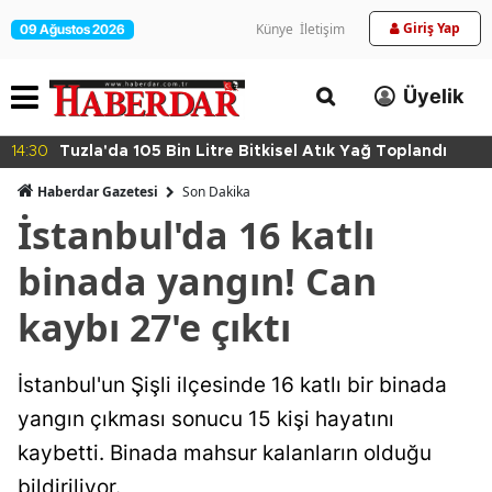
Giriş Yap
Künye
İletişim
09 Ağustos 2026
Üyelik
14:30
Tuzla'da 105 Bin Litre Bitkisel Atık Yağ Toplandı
Haberdar Gazetesi
Son Dakika
İstanbul'da 16 katlı
binada yangın! Can
kaybı 27'e çıktı
İstanbul'un Şişli ilçesinde 16 katlı bir binada
yangın çıkması sonucu 15 kişi hayatını
kaybetti. Binada mahsur kalanların olduğu
bildiriliyor.