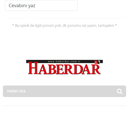
* Bu içerik ile ilgili yorum yok, ilk yorumu siz yazın, tartışalım *