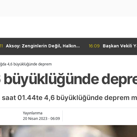
11
Aksoy: Zenginlerin Değil, Halkın
16:09
Başkan Vekili Ya
Dediği Olacak!
Dayanışma Mar
İncelemelerde 
ığda 4,6 büyüklüğünde deprem
6 büyüklüğünde dep
nde saat 01.44te 4,6 büyüklüğünde deprem 
Yayınlanma
20 Nisan 2023 - 06:09