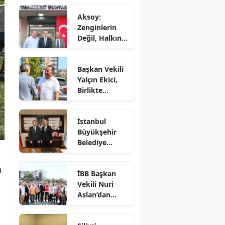
Aksoy:
Zenginlerin
Değil, Halkın
Dediği Olacak!
Başkan Vekili
Yalçın Ekici,
Birlikte
Dayanışma
Marketi'nde
İstanbul
İncelemelerde
Büyükşehir
Bulundu
Belediye
Başkan Vekili
Nuri Aslan’dan
a
İBB Başkan
Silivri
Vekili Nuri
Belediyesine
Aslan’dan
Ziyaret
Silivri’de
Devam Eden