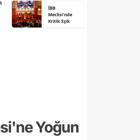
R
İBB
Meclisi'nde
Kritik Eşik
esi'ne Yoğun