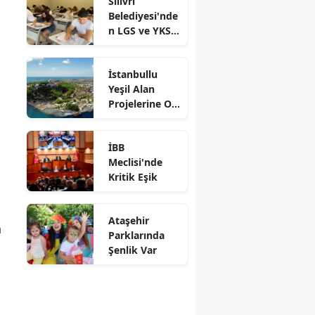
Silivri
Çalışmalara
Belediyesi'nde
Yakın Takip
n LGS ve YKS
Adaylarına
Ücretsiz
İstanbullu
Eğitim Desteği
Yeşil Alan
Projelerine Oy
Verdi
İBB
Meclisi'nde
Kritik Eşik
Ataşehir
n
Parklarında
Şenlik Var