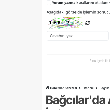
Yorum yazma kurallarını
okudum v
Aşağıdaki görselde işlemin sonucu
* Bu içerik ile
Haberdar Gazetesi
İ̇stanbul
Bağcıla
Bağcılar'da