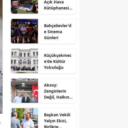
Açık Hava
Kütüphanesi'n
e Yoğun İlgi
Bahçelievler'd
e Sinema
Günleri
Küçükçekmec
e'de Kültür
Yolculuğu
Aksoy:
Zenginlerin
Değil, Halkın
Dediği Olacak!
Başkan Vekili
Yalçın Ekici,
e
Birlikte