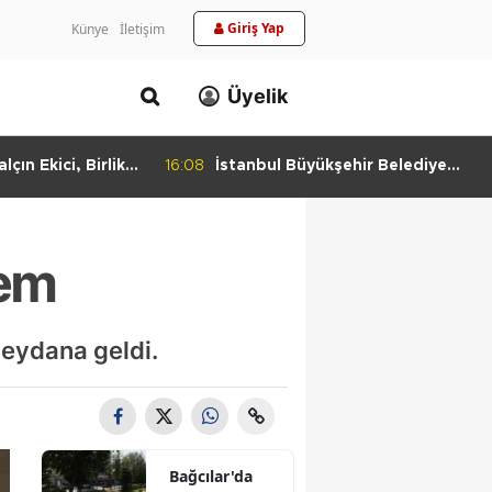
Giriş Yap
Künye
İletişim
Üyelik
lçın Ekici, Birlikte
16:08
İstanbul Büyükşehir Belediye
keti'nde
Başkan Vekili Nuri Aslan’dan
Bulundu
Silivri Belediyesine Ziyaret
rem
meydana geldi.
Bağcılar'da