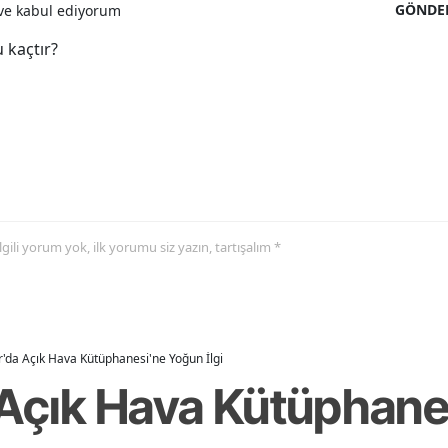
GÖNDE
e kabul ediyorum
 kaçtır?
 ilgili yorum yok, ilk yorumu siz yazın, tartışalım *
r'da Açık Hava Kütüphanesi'ne Yoğun İlgi
 Açık Hava Kütüphan