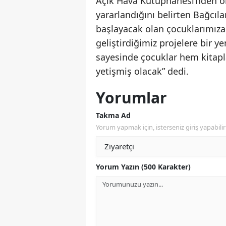
Açık Hava Kütüphanesi’nden oku
yararlandığını belirten Bağcıla
başlayacak olan çocuklarımız
geliştirdiğimiz projelere bir 
sayesinde çocuklar hem kitapl
yetişmiş olacak” dedi.
Yorumlar
Takma Ad
Yorum yapmak için, isterseniz giriş yapabilir 
Yorum Yazın (500 Karakter)