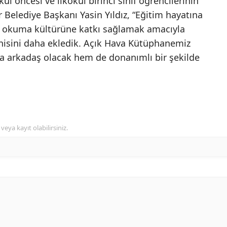
l öncesi ve ilkokul birinci sınıf öğrencilerinin
r Belediye Başkanı Yasin Yıldız, “Eğitim hayatına
a okuma kültürüne katkı sağlamak amacıyla
yenisini daha ekledik. Açık Hava Kütüphanemiz
a arkadaş olacak hem de donanımlı bir şekilde
veya kayıt olabilirsiniz.