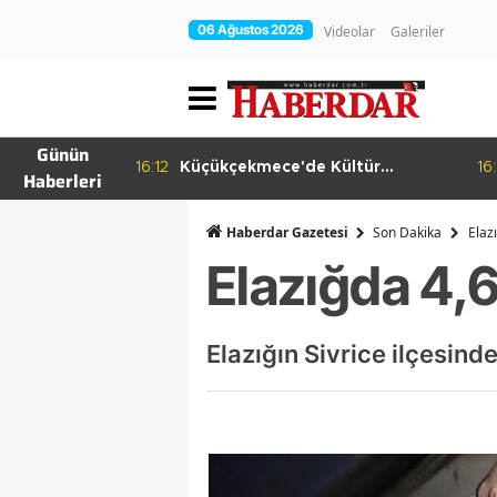
06 Ağustos 2026
Videolar
Galeriler
Günün
ema Günleri
16:12
Küçükçekmece'de Kültür
16:
Haberleri
Yolculuğu
Haberdar Gazetesi
Son Dakika
Elaz
Elazığda 4,
Elazığın Sivrice ilçesi