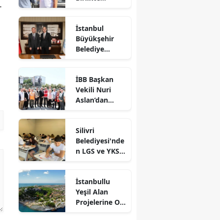
.
Dayanışma
Marketi'nde
İstanbul
İncelemelerde
Büyükşehir
Bulundu
Belediye
Başkan Vekili
Nuri Aslan’dan
İBB Başkan
Silivri
Vekili Nuri
Belediyesine
Aslan’dan
Ziyaret
Silivri’de
Devam Eden
Silivri
Çalışmalara
Belediyesi'nde
Yakın Takip
n LGS ve YKS
Adaylarına
Ücretsiz
İstanbullu
Eğitim Desteği
Yeşil Alan
Projelerine Oy
Verdi