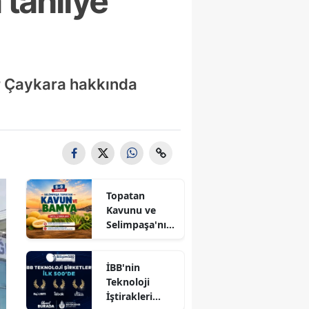
 tahliye
r Çaykara hakkında
Topatan
Kavunu ve
Selimpaşa'nın
Meşhur
Bamyası
İBB'nin
Vatandaşlarla
Teknoloji
Buluşuyor
İştirakleri