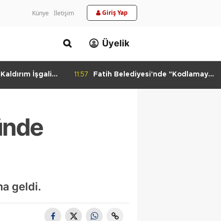
Giriş Yap
Künye
İletişim
Üyelik
aldırım İşgali
11:57
Fatih Belediyesi'nde "Kodlamaya
Yolculuk" Atölyesi
ünde
a geldi.