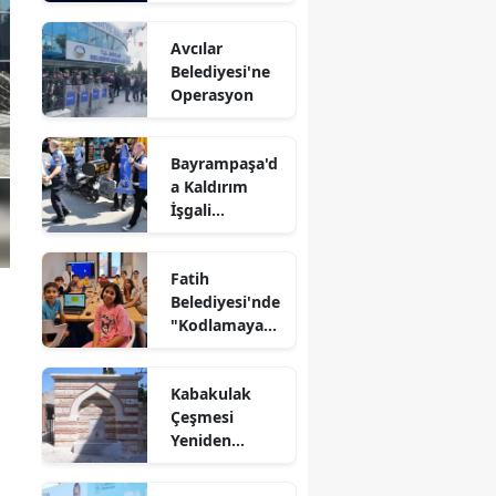
Bilişim 500
Listesinde
Avcılar
Belediyesi'ne
Operasyon
Bayrampaşa'd
a Kaldırım
İşgali
Denetimi
Fatih
Belediyesi'nde
"Kodlamaya
Yolculuk"
Atölyesi
Kabakulak
Çeşmesi
Yeniden
Suyuna
Kavuştu