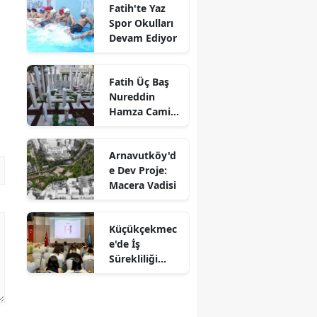
Fatih'te Yaz
Spor Okulları
Devam Ediyor
Fatih Üç Baş
Nureddin
Hamza Camii
Haziresi
Restore Edildi
Arnavutköy'd
e Dev Proje:
Macera Vadisi
Küçükçekmec
e'de İş
Sürekliliği
Yönetim
Sistemi
Eğitimi