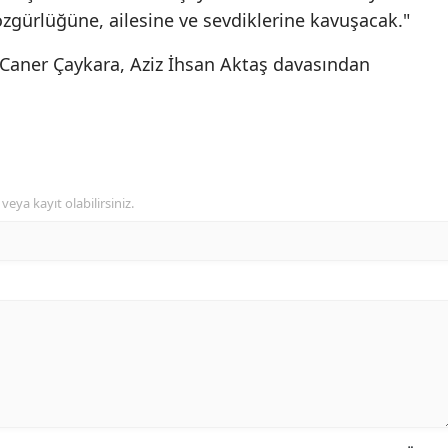
özgürlüğüne, ailesine ve sevdiklerine kavuşacak."
 Caner Çaykara, Aziz İhsan Aktaş davasından
veya kayıt olabilirsiniz.