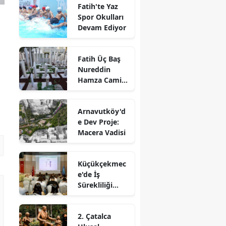
Fatih'te Yaz
Spor Okulları
Devam Ediyor
Fatih Üç Baş
Nureddin
Hamza Camii
Haziresi
Restore Edildi
Arnavutköy'd
e Dev Proje:
Macera Vadisi
Küçükçekmec
e'de İş
Sürekliliği
Yönetim
Sistemi
2. Çatalca
Eğitimi