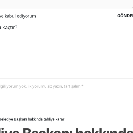
GÖNDE
e kabul ediyorum
 kaçtır?
 ilgili yorum yok, ilk yorumu siz yazın, tartışalım *
Belediye Başkanı hakkında tahliye kararı