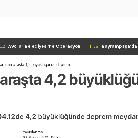
:02
Avcılar Belediyesi'ne Operasyon
11:59
Bayrampaşa'da K
Denetimi
amanmaraşta 4,2 büyüklüğünde deprem
raşta 4,2 büyüklüğ
4.12de 4,2 büyüklüğünde deprem meydan
Yayınlanma
23 Mayıs 2023 - 06:32