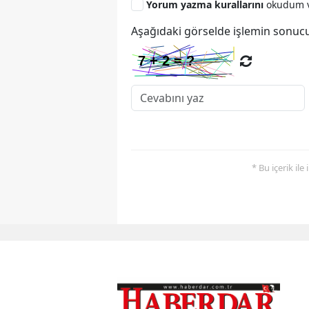
Yorum yazma kurallarını
okudum v
Aşağıdaki görselde işlemin sonucu
* Bu içerik ile