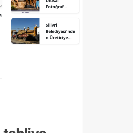
Ulusal
Fotoğraf
Yarışması
R
Sonuçlandı
Silivri
Belediyesi'nde
n Üreticiye
Destek