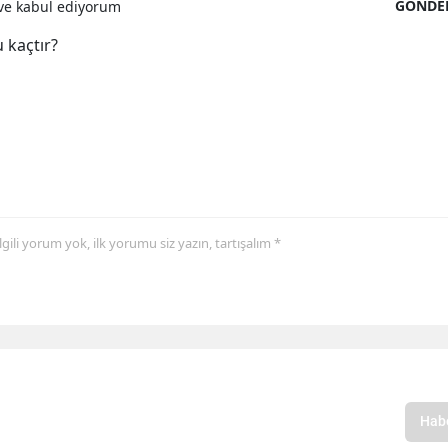
GÖNDE
e kabul ediyorum
 kaçtır?
 ilgili yorum yok, ilk yorumu siz yazın, tartışalım *