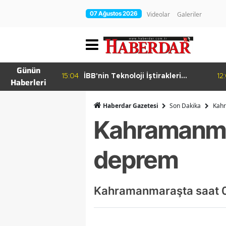
07 Ağustos 2026
Videolar
Galeriler
Günün
15:04
İBB'nin Teknoloji İştirakleri
12
Haberleri
hur Bamyası
Bilişim 500 Listesinde
şuyor
Haberdar Gazetesi
Son Dakika
Kahr
Kahramanma
deprem
Kahramanmaraşta saat 0