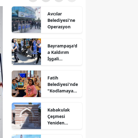
Avcılar
Belediyesi'ne
Operasyon
Bayrampaşa'd
a Kaldırım
İşgali
Denetimi
Fatih
Belediyesi'nde
"Kodlamaya
Yolculuk"
Atölyesi
Kabakulak
Çeşmesi
Yeniden
Suyuna
Kavuştu