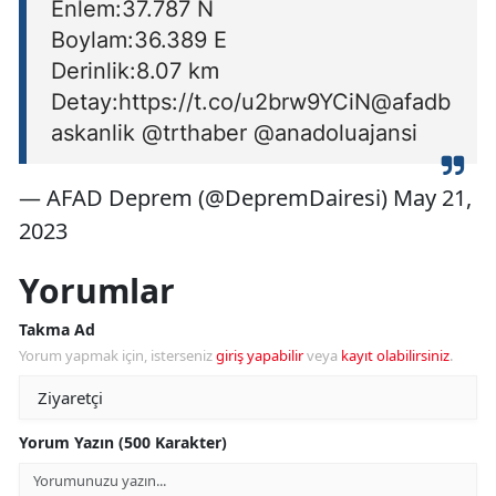
Enlem:37.787 N
Boylam:36.389 E
Derinlik:8.07 km
Detay:https://t.co/u2brw9YCiN@afadb
askanlik @trthaber @anadoluajansi
— AFAD Deprem (@DepremDairesi) May 21,
2023
Yorumlar
Takma Ad
Yorum yapmak için, isterseniz
giriş yapabilir
veya
kayıt olabilirsiniz
.
Yorum Yazın (500 Karakter)