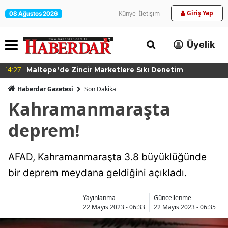
Giriş Yap
Künye
İletişim
08 Ağustos 2026
Üyelik
14:27
Maltepe’de Zincir Marketlere Sıkı Denetim
Haberdar Gazetesi
Son Dakika
Kahramanmaraşta
deprem!
AFAD, Kahramanmaraşta 3.8 büyüklüğünde
bir deprem meydana geldiğini açıkladı.
Yayınlanma
Güncellenme
22 Mayıs 2023 - 06:33
22 Mayıs 2023 - 06:35