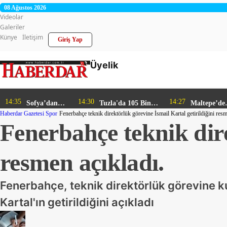
08 Ağustos 2026
Videolar
Galeriler
Künye
İletişim
Giriş Yap
Üyelik
14:35
14:30
14:27
Sofya’dan
Tuzla'da 105 Bin
Maltepe’de
Haberdar Gazetesi
İstanbul’a
Spor
Fenerbahçe teknik direktörlük görevine İsmail Kartal getirildiğini resm
Litre Bitkisel Atık
Zincir
Fenerbahçe teknik dire
Sanat
Yağ Toplandı
Marketlere 
Köprüsü
Denetim
resmen açıkladı.
Fenerbahçe, teknik direktörlük görevine ku
Kartal'ın getirildiğini açıkladı