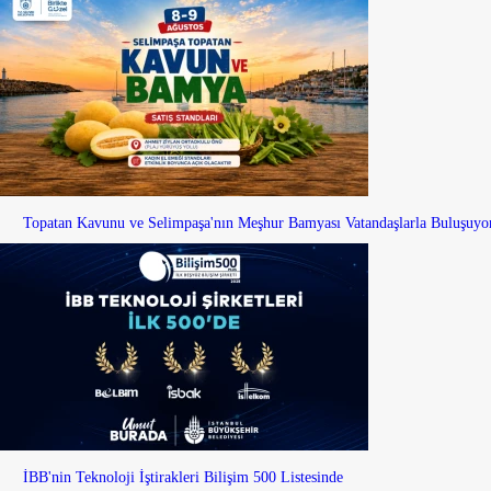
Topatan Kavunu ve Selimpaşa'nın Meşhur Bamyası Vatandaşlarla Buluşuyo
İBB'nin Teknoloji İştirakleri Bilişim 500 Listesinde