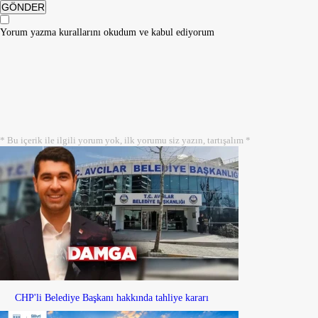
GÖNDER
Yorum yazma kurallarını
okudum ve kabul ediyorum
* Bu içerik ile ilgili yorum yok, ilk yorumu siz yazın, tartışalım *
CHP'li Belediye Başkanı hakkında tahliye kararı