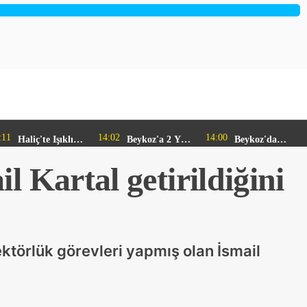
:11
14:02
14:00
Haliç'te Işıklı
Beykoz'a 2 Yeni
Beykoz'da
Kano Etkinliği
Gençlik
DOA
 Kartal getirildiğini
İlgi Görüyor
Merkezi
Makineleri
Müjdesi
Yaygınlaşıyor
ktörlük görevleri yapmış olan İsmail