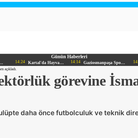
Günün Haberleri
14:24
14:14
14
Kartal'da Hayvan
Gaziosmanpaşa Spor
en açıkladı.
Bakım Evi
Kulübü'nden
ktörlük görevine İsmail
Sıkı
Çalışmaları Başladı
Gururlandıran Başarı
lüpte daha önce futbolculuk ve teknik dire