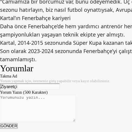
"Camiamıza bir borcumuz var, bunu ödeyemedik. Üç d
sezonu hatırlayın, biz nasıl futbol oynattıysak, Avru
Kartal’ın Fenerbahçe kariyeri
Daha önce Fenerbahçe’de hem yardımcı antrenör hem 
şampiyonlukları yaşayan teknik ekipte yer almıştı.
Kartal, 2014-2015 sezonunda Süper Kupa kazanan takı
Son olarak 2023-2024 sezonunda Fenerbahçe’yi çalıştı
tamamlamıştı.
Yorumlar
Takma Ad
Yorum yapmak için, isterseniz giriş yapabilir veya kayıt olabilirsiniz.
Yorum Yazın (500 Karakter)
GÖNDER