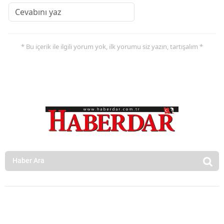
* Bu içerik ile ilgili yorum yok, ilk yorumu siz yazın, tartışalım *