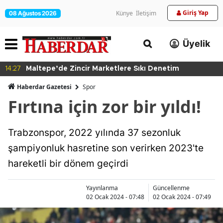
Giriş Yap
Künye
İletişim
08 Ağustos 2026
Üyelik
14:27
Maltepe’de Zincir Marketlere Sıkı Denetim
Haberdar Gazetesi
Spor
Fırtına için zor bir yıldı!
Trabzonspor, 2022 yılında 37 sezonluk
şampiyonluk hasretine son verirken 2023'te
hareketli bir dönem geçirdi
Yayınlanma
Güncellenme
02 Ocak 2024 - 07:48
02 Ocak 2024 - 07:49