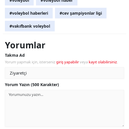
#voleybol
#voleybol haber
#voleybol haberleri
#cev şampiyonlar ligi
#vakıfbank voleybol
Yorumlar
Takma Ad
Yorum yapmak için, isterseniz
giriş yapabilir
veya
kayıt olabilirsiniz
.
Yorum Yazın (500 Karakter)