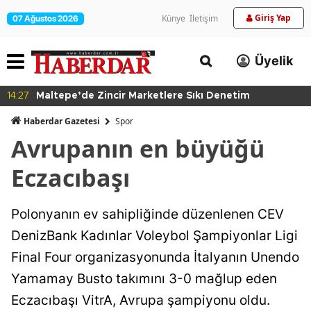
Giriş Yap
Künye
İletişim
07 Ağustos 2026
Üyelik
14:27
Maltepe’de Zincir Marketlere Sıkı Denetim
Haberdar Gazetesi
Spor
Avrupanın en büyüğü
Eczacıbaşı
Polonyanın ev sahipliğinde düzenlenen CEV
DenizBank Kadınlar Voleybol Şampiyonlar Ligi
Final Four organizasyonunda İtalyanın Unendo
Yamamay Busto takımını 3-0 mağlup eden
Eczacıbaşı VitrA, Avrupa şampiyonu oldu.