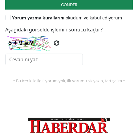
GÖNDER
Yorum yazma kurallarını
okudum ve kabul ediyorum
Aşağıdaki görselde işlemin sonucu kaçtır?
* Bu içerik ile ilgili yorum yok, ilk yorumu siz yazın, tartışalım *