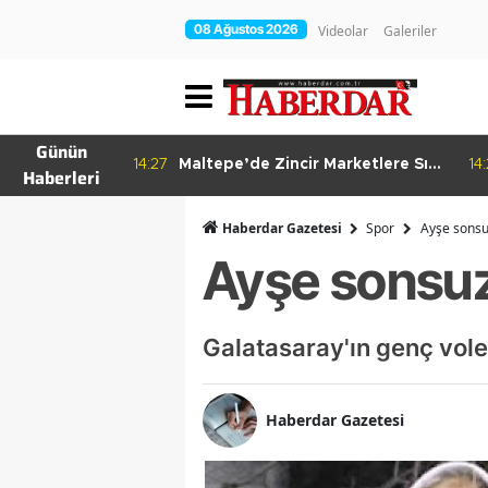
08 Ağustos 2026
Videolar
Galeriler
Günün
re Bitkisel
14:27
Maltepe’de Zincir Marketlere Sıkı
14
Haberleri
Denetim
Haberdar Gazetesi
Spor
Ayşe sonsu
Ayşe sonsuz
Galatasaray'ın genç vol
Haberdar Gazetesi