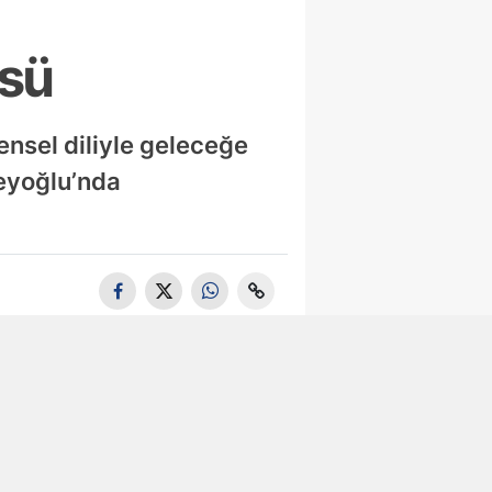
üsü
ensel diliyle geleceğe
Beyoğlu’nda
Tuzla'da 105
Bin Litre
Bitkisel Atık
Yağ Toplandı
Maltepe’de