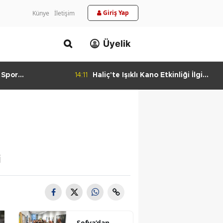
Giriş Yap
Künye
İletişim
Üyelik
 Spor
14:11
Haliç'te Işıklı Kano Etkinliği İlgi
urlandıran Başarı
Görüyor
i
Sofya’dan