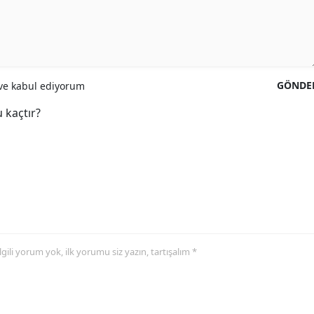
GÖNDE
e kabul ediyorum
 kaçtır?
 ilgili yorum yok, ilk yorumu siz yazın, tartışalım *