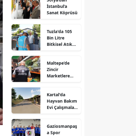
İstanbul’a
Sanat Köprüsü
Tuzla'da 105
Bin Litre
Bitkisel Atık
Yağ Toplandı
Maltepe’de
Zincir
Marketlere
Sıkı Denetim
Kartal'da
Hayvan Bakım
Evi Çalışmaları
Başladı
Gaziosmanpaş
a Spor