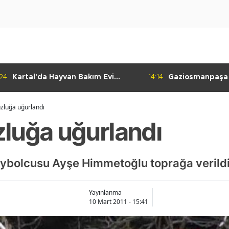
:24
Kartal'da Hayvan Bakım Evi
14:14
Gaziosmanpaşa
Çalışmaları Başladı
Kulübü'nden Gur
zluğa uğurlandı
luğa uğurlandı
eybolcusu Ayşe Himmetoğlu toprağa verild
Yayınlanma
10 Mart 2011 - 15:41