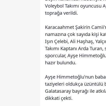
Voleybol Takımı oyuncusu A
toprağa verildi.
Karacaahmet Şakirin Camii'
namazına çok sayıda kişi ka
Işın Çelebi, Ali Haşhaş, Ya
Takımı Kaptanı Arda Turan, s
sporcular, Ayşe Himmetoğlu'
hazır bulundu.
Ayşe Himmetoğlu'nun babas
taziyeleri oldukça üzüntülü 
Galatasaray bayrağı ile atkı
dikkati çekti.