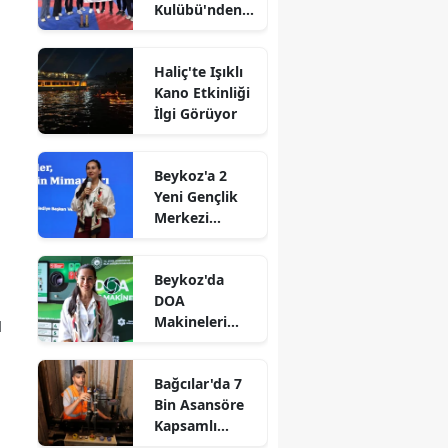
Kulübü'nden
Gururlandıran
Başarı
Haliç'te Işıklı
Kano Etkinliği
İlgi Görüyor
Beykoz'a 2
Yeni Gençlik
Merkezi
Müjdesi
Beykoz'da
DOA
u
Makineleri
Yaygınlaşıyor
Bağcılar'da 7
Bin Asansöre
Kapsamlı
Denetim