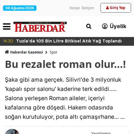
Giriş Yap
Künye
İletişim
08 Ağustos 2026
Üyelik
14:30
Tuzla'da 105 Bin Litre Bitkisel Atık Yağ Toplandı
Haberdar Gazetesi
Spor
Bu rezalet roman olur...!
Şaka gibi ama gerçek. Silivri'de 3 milyonluk
'kapalı spor salonu' kaderine terk edildi.....
Salona yerleşen Roman aileler, içeriyi
kafalarına göre döşedi. Hakem odasında
soğan kurutuluyor, pota altı çamaşırhane... ...
Yayınlanma