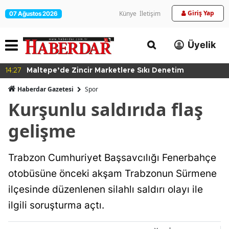
Giriş Yap
Künye
İletişim
07 Ağustos 2026
Üyelik
14:27
Maltepe’de Zincir Marketlere Sıkı Denetim
Haberdar Gazetesi
Spor
Kurşunlu saldırıda flaş
gelişme
Trabzon Cumhuriyet Başsavcılığı Fenerbahçe
otobüsüne önceki akşam Trabzonun Sürmene
ilçesinde düzenlenen silahlı saldırı olayı ile
ilgili soruşturma açtı.