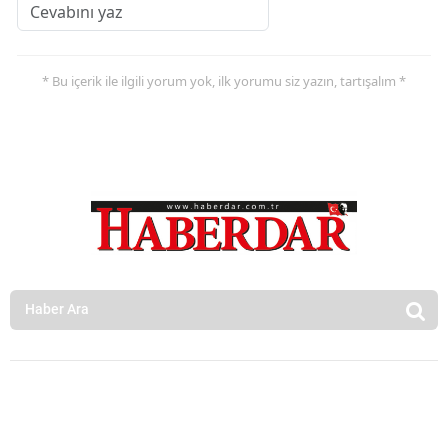
* Bu içerik ile ilgili yorum yok, ilk yorumu siz yazın, tartışalım *