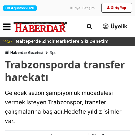
Giriş Yap
Künye
İletişim
08 Ağustos 2026
Üyelik
14:27
Maltepe’de Zincir Marketlere Sıkı Denetim
Haberdar Gazetesi
Spor
Trabzonsporda transfer
harekatı
Gelecek sezon şampiyonluk mücadelesi
vermek isteyen Trabzonspor, transfer
çalışmalarına başladı.Hedefte yıldız isimler
var.