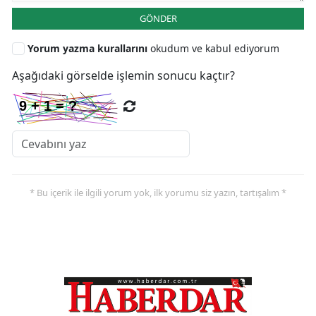
GÖNDER
Yorum yazma kurallarını
okudum ve kabul ediyorum
Aşağıdaki görselde işlemin sonucu kaçtır?
* Bu içerik ile ilgili yorum yok, ilk yorumu siz yazın, tartışalım *