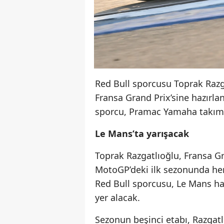
Red Bull sporcusu Toprak Razg
Fransa Grand Prix’sine hazırla
sporcu, Pramac Yamaha takımı 
Le Mans’ta yarışacak
Toprak Razgatlıoğlu, Fransa G
MotoGP’deki ilk sezonunda her
Red Bull sporcusu, Le Mans ha
yer alacak.
Sezonun beşinci etabı, Razgat