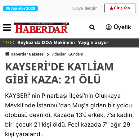
Giriş Yap
Künye
İletişim
08 Ağustos 2026
Üyelik
14:00
Beykoz'da DOA Makineleri Yaygınlaşıyor
Haberdar Gazetesi
Videolar
Gündem
KAYSERİ'DE KATLİAM
GİBİ KAZA: 21 ÖLÜ
KAYSERİ' nin Pınarbaşı İlçesi'nin Olukkaya
Mevkii'nde İstanbul'dan Muş'a giden bir yolcu
otobüsü devrildi. Kazada 13’ü erkek, 7’si kadın,
biri çocuk 21 kişi öldü. Feci kazada 7’i ağır 29
kişi yaralandı.