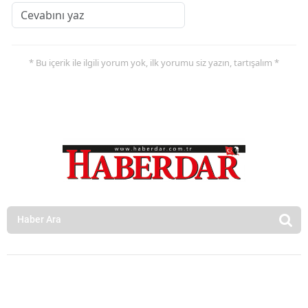
* Bu içerik ile ilgili yorum yok, ilk yorumu siz yazın, tartışalım *