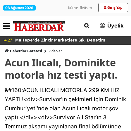
Giriş Yap
Künye
İletişim
08 Ağustos 2026
Üyelik
14:27
Maltepe’de Zincir Marketlere Sıkı Denetim
Haberdar Gazetesi
Videolar
Acun Ilıcalı, Dominikte
motorla hız testi yaptı.
&#160;ACUN ILICALI MOTORLA 299 KM HIZ
YAPTI !<div>Survivor'ın çekimleri için Dominik
Cumhuriyeti'nde olan Acun Ilıcalı motor şov
yaptı.</div><div>Survivor All Star’ın 3
Temmuz akşamı yayınlanan final bölümünde