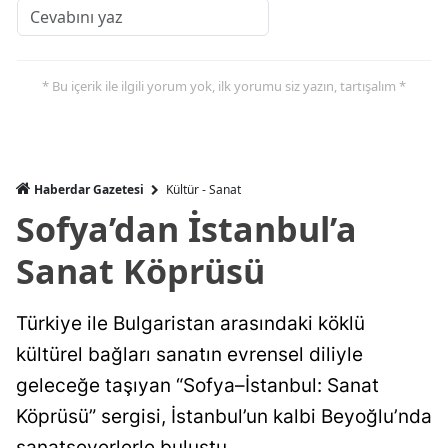
* Bu içerik ile ilgili yorum yok, ilk yorumu siz yazın, tartışalım *
Haberdar Gazetesi
Kültür - Sanat
Sofya’dan İstanbul’a
Sanat Köprüsü
Türkiye ile Bulgaristan arasındaki köklü
kültürel bağları sanatın evrensel diliyle
geleceğe taşıyan “Sofya–İstanbul: Sanat
Köprüsü” sergisi, İstanbul’un kalbi Beyoğlu’nda
sanatseverlerle buluştu.