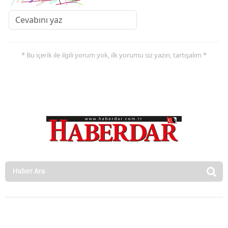
* Bu içerik ile ilgili yorum yok, ilk yorumu siz yazın, tartışalım *