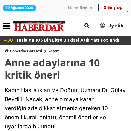
Giriş Yap
Künye
İletişim
09 Ağustos 2026
Üyelik
 Bin Litre Bitkisel Atık Yağ Toplandı
14:27
Maltepe’de 
Haberdar Gazetesi
Yaşam
Anne adaylarına 10
kritik öneri
Kadın Hastalıkları ve Doğum Uzmanı Dr. Gülay
Beydilli Nacak, anne olmaya karar
verdiğinizde dikkat etmeniz gereken 10
önemli kuralı anlattı; önemli öneriler ve
uyarılarda bulundu!