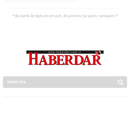
* Bu içerik ile ilgili yorum yok, ilk yorumu siz yazın, tartışalım *