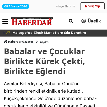
Giriş Yap
Künye
İletişim
08 Ağustos 2026
Üyelik
14:27
Maltepe’de Zincir Marketlere Sıkı Denetim
Haberdar Gazetesi
Yaşam
Babalar ve Çocuklar
Birlikte Kürek Çekti,
Birlikte Eğlendi
Avcılar Belediyesi, Babalar Günü’nü
birbirinden renkli etkinliklerle kutladı.
Küçükçekmece Gölü’nde düzenlenen baba-
çocuk kano etkinliği ve Gümüşpala Paşaeli