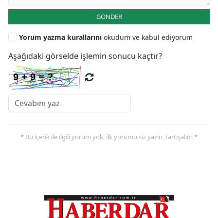
GÖNDER
Yorum yazma kurallarını
okudum ve kabul ediyorum
Aşağıdaki görselde işlemin sonucu kaçtır?
* Bu içerik ile ilgili yorum yok, ilk yorumu siz yazın, tartışalım *