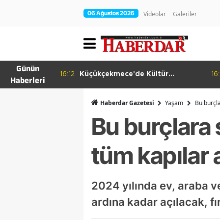
06 Ağustos 2026
Videolar
Galeriler
Günün
ema Günleri
16:12
Küçükçekmece'de Kültür
16:
Haberleri
Yolculuğu
Haberdar Gazetesi
Yaşam
Bu burçla
Bu burçlara 
tüm kapılar 
2024 yılında ev, araba ve
ardına kadar açılacak, fı