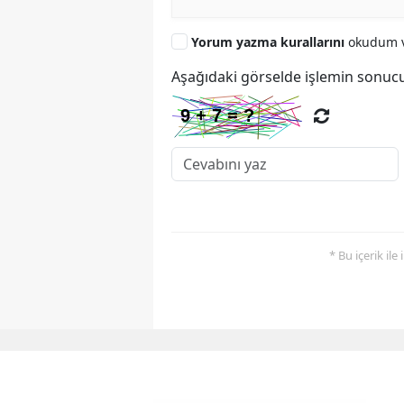
Yorum yazma kurallarını
okudum v
Aşağıdaki görselde işlemin sonucu
* Bu içerik ile