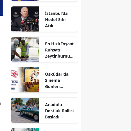
Yanıt
İstanbul'da
Hedef Sıfır
Atık
,
En Hızlı İnşaat
Ruhsatı
Zeytinburnu
Belediyesi'nde
Üsküdar'da
Sinema
Günleri
Başlıyor
n
Anadolu
Dostluk Rallisi
Başladı