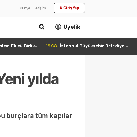
Giriş Yap
Künye
İletişim
Üyelik
lçın Ekici, Birlikte
16:08
İstanbul Büyükşehir Belediye
keti'nde
Başkan Vekili Nuri Aslan’dan
Bulundu
Silivri Belediyesine Ziyaret
Yeni yılda
bu burçlara tüm kapılar