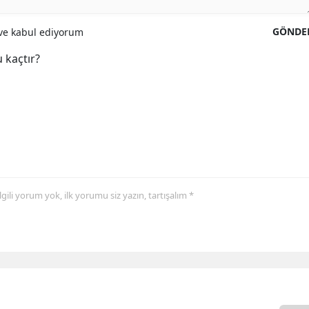
GÖNDE
e kabul ediyorum
 kaçtır?
 ilgili yorum yok, ilk yorumu siz yazın, tartışalım *