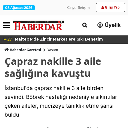
Giriş Yap
Künye
İletişim
08 Ağustos 2026
Üyelik
14:27
Maltepe’de Zincir Marketlere Sıkı Denetim
Haberdar Gazetesi
Yaşam
Çapraz nakille 3 aile
sağlığına kavuştu
İstanbul'da çapraz nakille 3 aile birden
sevindi. Böbrek hastalığı nedeniyle sıkıntılar
çeken aileler, mucizeye tanıklık etme şansı
buldu