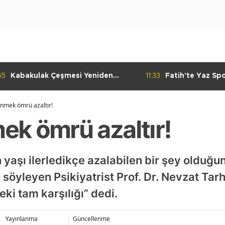
55
Kabakulak Çeşmesi Yeniden
11:33
Fatih'te Yaz Sp
Suyuna Kavuştu
Ediyor
nmek ömrü azaltır!
k ömrü azaltır!
 yaşı ilerledikçe azalabilen bir şey olduğ
söyleyen Psikiyatrist Prof. Dr. Nevzat Tarh
ki tam karşılığı” dedi.
Yayınlanma
Güncellenme