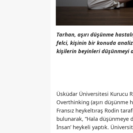
Tarhan, aşırı düşünme hastalığ
felci, kişinin bir konuda anal
kişilerin beyinleri düşünmeyi
Üsküdar Üniversitesi Kurucu Re
Overthinking (aşırı düşünme has
Fransız heykeltıraş Rodin tara
bulunarak, “Hala düşünmeye de
İnsan’ heykeli yaptık. Ünivers