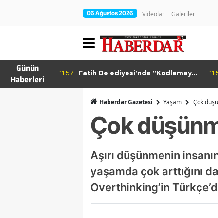
06 Ağustos 2026
Videolar
Galeriler
Günün
ırım İşgali
11:57
Fatih Belediyesi'nde "Kodlamaya
11:
Haberleri
Yolculuk" Atölyesi
Haberdar Gazetesi
Yaşam
Çok düşü
Çok düşünme
Aşırı düşünmenin insanın
yaşamda çok arttığını da 
Overthinking’in Türkçe’de