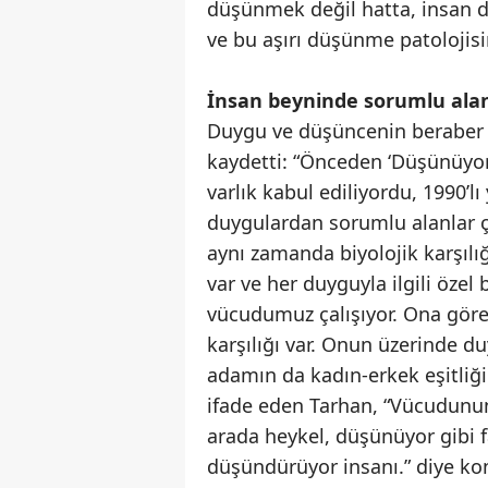
düşünmek değil hatta, insan dü
ve bu aşırı düşünme patolojisi
İnsan beyninde sorumlu alan
Duygu ve düşüncenin beraber o
kaydetti: “Önceden ‘Düşünüyo
varlık kabul ediliyordu, 1990’l
duygulardan sorumlu alanlar çı
aynı zamanda biyolojik karşılı
var ve her duyguyla ilgili öze
vücudumuz çalışıyor. Ona göre 
karşılığı var. Onun üzerinde du
adamın da kadın-erkek eşitliğin
ifade eden Tarhan, “Vücudunun 
arada heykel, düşünüyor gibi f
düşündürüyor insanı.” diye ko