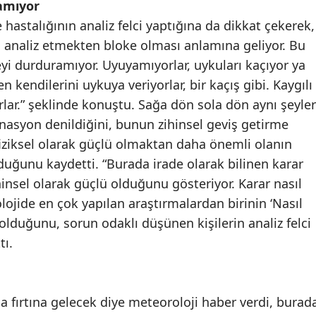
amıyor
 hastalığının analiz felci yaptığına da dikkat çekerek,
uda analiz etmekten bloke olması anlamına geliyor. Bu
eyi durduramıyor. Uyuyamıyorlar, uykuları kaçıyor ya
 kendilerini uykuya veriyorlar, bir kaçış gibi. Kaygılı
rlar.” şeklinde konuştu. Sağa dön sola dön aynı şeyler
asyon denildiğini, bunun zihinsel geviş getirme
iziksel olarak güçlü olmaktan daha önemli olanın
duğunu kaydetti. “Burada irade olarak bilinen karar
nsel olarak güçlü olduğunu gösteriyor. Karar nasıl
lojide en çok yapılan araştırmalardan birinin ‘Nasıl
 olduğunu, sorun odaklı düşünen kişilerin analiz felci
tı.
la fırtına gelecek diye meteoroloji haber verdi, burad