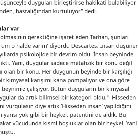
şünceyle duyguları birleştirirse hakikati bulabiliyor
nden, hastalığından kurtuluyor.” dedi.
lar var
lmasının gerektiğine işaret eden Tarhan, şunları
rum o halde varım’ diyordu Descartes. İnsan düşüne
ı yıllarda psikolojide bir devrim oldu. İnsan beyninde
ktı. Yani, duygular sadece metafizik bir konu değil
ğı olan bir konu. Her duygunun beyinde bir karşılığı
l bir kimyasal karışımı kana pompalıyor ve ona göre
beynimiz çalışıyor. Bütün duyguların bir kimyasal
ygular da artık bilimsel bir kategori oldu." Hisseden
i vurgulasın diye artık ‘Hisseden insan’ yapıldığını
yarısı yok gibi bir heykel, patentini de aldık. Bu
akat vücudunda kısmi boşluklar olan bir heykel. Yani
nuştu.