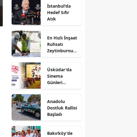
İstanbul'da
Hedef Sıfır
Atık
En Hızlı İnşaat
Ruhsatı
Zeytinburnu
Belediyesi'nde
Üsküdar'da
Sinema
Günleri
Başlıyor
Anadolu
Dostluk Rallisi
Başladı
Bakırköy'de