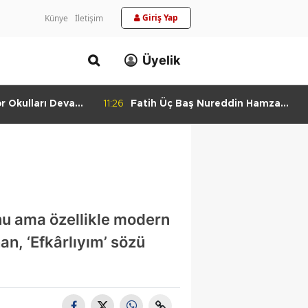
Giriş Yap
Künye
İletişim
Üyelik
or Okulları Devam
11:26
Fatih Üç Baş Nureddin Hamza
Camii Haziresi Restore Edildi
unu ama özellikle modern
an, ‘Efkârlıyım’ sözü