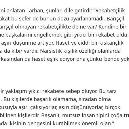
i anlatan Tarhan, şunları dile getirdi: “Rekabetçilik
akat bu sefer de bunun dozu ayarlanamadı. Barışçıl
arışçıl olmayan rekabetçilikte de ne var? Kendine bir
başkalarını engellemek gibi yıkıcı bir rekabet oldu.
şırı düşünme artıyor. Haset ve ciddi bir kıskançlık
da kibir vardır. Narsistik kişilik özelliği olanlarda
Arkasından da haset eşlik ediyor ona çünkü ‘bende yo
r yaklaşım yıkıcı rekabete sebep oluyor. Bu tarz
n. Bu kişilerde başarılı olamama, sıradan olma
suyla aşırı çalışıyorlar, aşırı düşünüyorlar, birçok
 bilinen kişilerdir. Başarılı, mutsuz insan tipini çoğaltt
ada ikisinin dengesini kurabilmek önemli olan.”