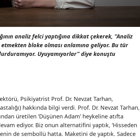
ının analiz felci yaptığına dikkat çekerek, “Analiz
iz etmekten bloke olması anlamına geliyor. Bu tür
 durduramıyor. Uyuyamıyorlar” diye konuştu
ktörü, Psikiyatrist Prof. Dr. Nevzat Tarhan,
talığı) hakkında bilgi verdi. Prof. Dr. Nevzat Tarhan,
fından üretilen ‘Düşünen Adam’ heykeline atıfta
vam ediyor. Biz onun alternatifini yaptık, ‘Hisseden
itenin de sembollü hatta. Maketini de yaptık. Sadece