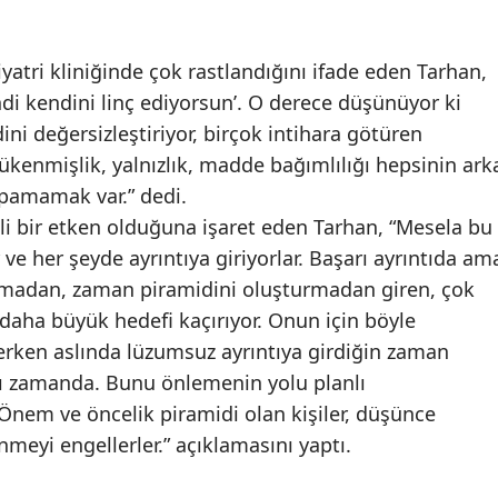
yatri kliniğinde çok rastlandığını ifade eden Tarhan,
ndi kendini linç ediyorsun’. O derece düşünüyor ki
ini değersizleştiriyor, birçok intihara götüren
ükenmişlik, yalnızlık, madde bağımlılığı hepsinin ark
pamamak var.” dedi.
 bir etken olduğuna işaret eden Tarhan, “Mesela bu
r ve her şeyde ayrıntıya giriyorlar. Başarı ayrıntıda am
pmadan, zaman piramidini oluşturmadan giren, çok
daha büyük hedefi kaçırıyor. Onun için böyle
erken aslında lüzumsuz ayrıntıya girdiğin zaman
nı zamanda. Bunu önlemenin yolu planlı
nem ve öncelik piramidi olan kişiler, düşünce
nmeyi engellerler.” açıklamasını yaptı.